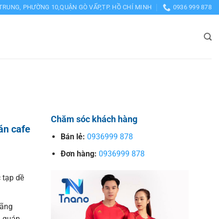
TRUNG, PHƯỜNG 10,QUẬN GÒ VẤP,TP. HỒ CHÍ MINH
0936 999 878
Chăm sóc khách hàng
án cafe
Bán lẻ:
0936999 878
Đơn hàng:
0936999 878
tạp dề
hãng
, quán