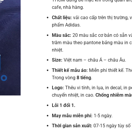
cafe, nhà hàng.
Chất liệu:
vải cao cấp trên thị trường, 
phẩm Adidas.
Màu sắc:
20 màu sắc cơ bản có sẵn v
trăm màu theo pantone bảng màu in 
nhiệt.
Size:
Việt nam – châu Á – châu Âu.
Thiết kế mẫu áo:
Miễn phí thiết kế. Th
Trong vòng
8 tiếng
.
Logo:
Thêu vi tính, in lụa, in decal, in pe
chuyển nhiệt, in cao.
Chống nhiễm mà
Lỗi 1 đổi 1.
May mẫu miễn phí:
1-5 ngày.
Thời gian sản xuất:
07-15 ngày tùy số 