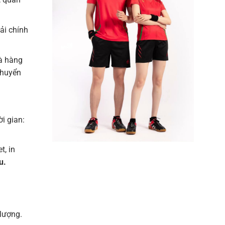
vải chính
à hàng
chuyển
ời gian:
t, in
u.
lượng.