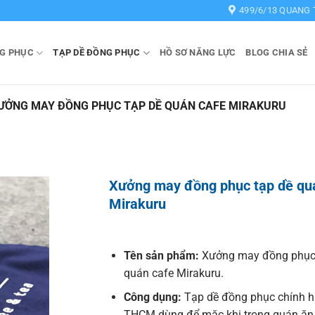
499/6/13 QUANG 
G PHỤC
TẠP DỀ ĐỒNG PHỤC
HỒ SƠ NĂNG LỰC
BLOG CHIA SẺ
ƯỞNG MAY ĐỒNG PHỤC TẠP DỀ QUÁN CAFE MIRAKURU
Xưởng may đồng phục tạp dề qu
Mirakuru
Tên sản phẩm:
Xưởng may đồng phục 
quán cafe Mirakuru.
Công dụng:
Tạp dề đồng phục chính 
THCM dùng để mặc khi trong quán ăn