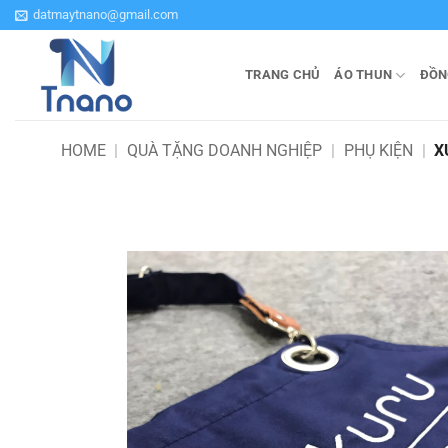
Bỏ
datmaytnano@gmail.com
qua
nội
TRANG CHỦ
ÁO THUN
ĐỒN
dung
HOME
|
QUÀ TẶNG DOANH NGHIỆP
|
PHỤ KIỆN
|
X