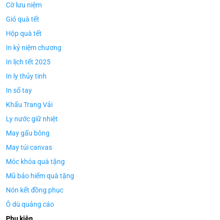
Cờ lưu niệm
Giỏ quà tết
Hộp quà tết
In kỷ niệm chương
In lịch tết 2025
In ly thủy tinh
In sổ tay
Khẩu Trang Vải
Ly nước giữ nhiệt
May gấu bông
May túi canvas
Móc khóa quà tặng
Mũ bảo hiểm quà tặng
Nón kết đồng phục
Ô dù quảng cáo
Phụ kiện