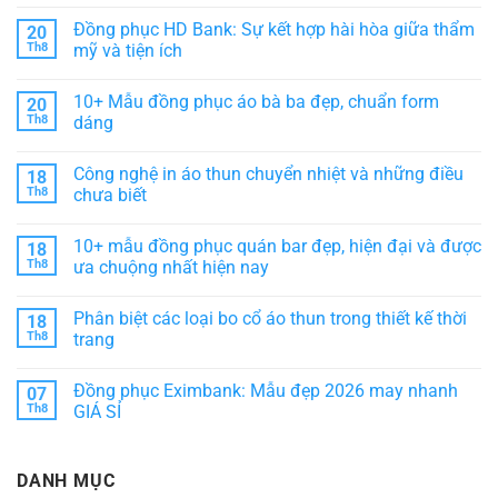
tôn
kế
Vải
Không
vinh
hiện
Poly
có
Đồng phục HD Bank: Sự kết hợp hài hòa giữa thẩm
20
thương
đại,
Thái
bình
hiệu
thể
là
luận
Th8
mỹ và tiện ích
hiện
gì?
ở
sự
Nguồn
Đồng
Không
chuyên
gốc
phục
có
10+ Mẫu đồng phục áo bà ba đẹp, chuẩn form
20
nghiệp
ĐẶC
Vinpearl
bình
ĐIỂM
–
luận
Th8
dáng
&
Giải
ở
phân
pháp
Đồng
Không
loại
nâng
phục
có
Công nghệ in áo thun chuyển nhiệt và những điều
18
tầm
HD
bình
phong
Bank:
luận
Th8
chưa biết
cách
Sự
ở
dịch
kết
10+
Không
vụ
hợp
Mẫu
có
10+ mẫu đồng phục quán bar đẹp, hiện đại và được
18
khách
hài
đồng
bình
sạn
hòa
phục
luận
Th8
ưa chuộng nhất hiện nay
giữa
áo
ở
thẩm
bà
Công
Không
mỹ
ba
nghệ
có
Phân biệt các loại bo cổ áo thun trong thiết kế thời
18
và
đẹp,
in
bình
tiện
chuẩn
áo
luận
Th8
trang
ích
form
thun
ở
dáng
chuyển
10+
Không
nhiệt
mẫu
có
Đồng phục Eximbank: Mẫu đẹp 2026 may nhanh
07
và
đồng
bình
những
phục
luận
Th8
GIÁ SỈ
điều
quán
ở
chưa
bar
Phân
Không
biết
đẹp,
biệt
có
hiện
các
bình
DANH MỤC
đại
loại
luận
và
bo
ở