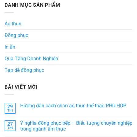
DANH MỤC SẢN PHẨM
Áo thun
Đồng phục
In ấn
Quà Tặng Doanh Nghiệp
Tạp dề đồng phục
BÀI VIẾT MỚI
Hướng dẫn cách chọn áo thun thể thao PHÙ HỢP
29
Th1
Không
có
bình
Ý nghĩa đồng phục bếp – Biểu tượng chuyên nghiệp
27
luận
ở
Th9
trong ngành ẩm thực
Hướng
Không
dẫn