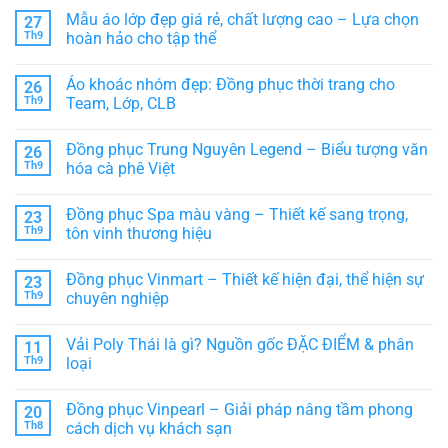
có
cách
Mẫu áo lớp đẹp giá rẻ, chất lượng cao – Lựa chọn
27
bình
chọn
luận
áo
Th9
hoàn hảo cho tập thể
ở
thun
Ý
Không
thể
nghĩa
có
thao
Áo khoác nhóm đẹp: Đồng phục thời trang cho
26
đồng
bình
PHÙ
phục
luận
HỢP
Th9
Team, Lớp, CLB
bếp
ở
–
Mẫu
Không
Biểu
áo
có
Đồng phục Trung Nguyên Legend – Biểu tượng văn
26
tượng
lớp
bình
chuyên
đẹp
luận
Th9
hóa cà phê Việt
nghiệp
giá
ở
trong
rẻ,
Áo
Không
ngành
chất
khoác
có
Đồng phục Spa màu vàng – Thiết kế sang trọng,
23
ẩm
lượng
nhóm
bình
thực
cao
đẹp:
luận
Th9
tôn vinh thương hiệu
–
Đồng
ở
Lựa
phục
Đồng
Không
chọn
thời
phục
có
Đồng phục Vinmart – Thiết kế hiện đại, thể hiện sự
23
hoàn
trang
Trung
bình
hảo
cho
Nguyên
luận
Th9
chuyên nghiệp
cho
Team,
Legend
ở
tập
Lớp,
–
Đồng
Không
thể
CLB
Biểu
phục
có
Vải Poly Thái là gì? Nguồn gốc ĐẶC ĐIỂM & phân
11
tượng
Spa
bình
văn
màu
luận
Th9
loại
hóa
vàng
ở
cà
–
Đồng
Không
phê
Thiết
phục
có
Đồng phục Vinpearl – Giải pháp nâng tầm phong
20
Việt
kế
Vinmart
bình
sang
–
luận
Th8
cách dịch vụ khách sạn
trọng,
Thiết
ở