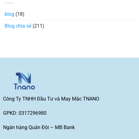
được
cổ
Đồng
ưa
áo
phục
chuộng
thun
Eximbank:
blog
(18)
nhất
trong
Mẫu
hiện
thiết
đẹp
nay
kế
2026
Blog chia sẻ
(211)
thời
may
trang
nhanh
GIÁ
SỈ
Công Ty TNHH Đầu Tư và May Mặc TNANO
GPKD: 0317296980
Ngân hàng Quân Đội – MB Bank