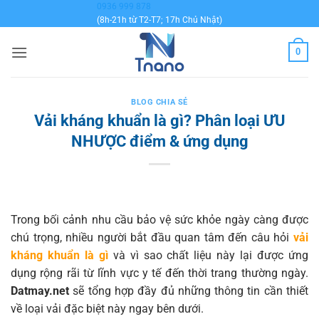
Bỏ
0936 999 878
(8h-21h từ T2-T7; 17h Chủ Nhật)
qua
nội
0
dung
BLOG CHIA SẺ
Vải kháng khuẩn là gì? Phân loại ƯU
NHƯỢC điểm & ứng dụng
Trong bối cảnh nhu cầu bảo vệ sức khỏe ngày càng được
chú trọng, nhiều người bắt đầu quan tâm đến câu hỏi
vải
kháng khuẩn là gì
và vì sao chất liệu này lại được ứng
dụng rộng rãi từ lĩnh vực y tế đến thời trang thường ngày.
Datmay.net
sẽ tổng hợp đầy đủ những thông tin cần thiết
về loại vải đặc biệt này ngay bên dưới.