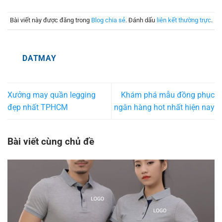
Bài viết này được đăng trong
Blog chia sẻ
. Đánh dấu
liên kết thường trực
.
DATMAY
Xưởng may quần legging
Khám phá mẫu đồng phục
đẹp nhất TPHCM
ngân hàng hot nhất hiện nay
Bài viết cùng chủ đề