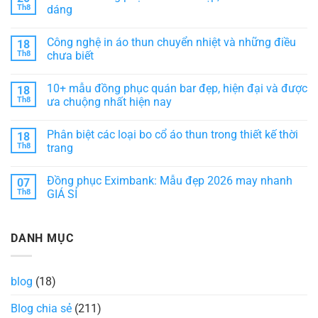
ĐIỂM
–
luận
Th8
dáng
&
Giải
ở
phân
pháp
Đồng
Không
loại
nâng
phục
có
Công nghệ in áo thun chuyển nhiệt và những điều
18
tầm
HD
bình
phong
Bank:
luận
Th8
chưa biết
cách
Sự
ở
dịch
kết
10+
Không
vụ
hợp
Mẫu
có
10+ mẫu đồng phục quán bar đẹp, hiện đại và được
18
khách
hài
đồng
bình
sạn
hòa
phục
luận
Th8
ưa chuộng nhất hiện nay
giữa
áo
ở
thẩm
bà
Công
Không
mỹ
ba
nghệ
có
Phân biệt các loại bo cổ áo thun trong thiết kế thời
18
và
đẹp,
in
bình
tiện
chuẩn
áo
luận
Th8
trang
ích
form
thun
ở
dáng
chuyển
10+
Không
nhiệt
mẫu
có
Đồng phục Eximbank: Mẫu đẹp 2026 may nhanh
07
và
đồng
bình
những
phục
luận
Th8
GIÁ SỈ
điều
quán
ở
chưa
bar
Phân
Không
biết
đẹp,
biệt
có
hiện
các
bình
DANH MỤC
đại
loại
luận
và
bo
ở
được
cổ
Đồng
ưa
áo
phục
chuộng
thun
Eximbank:
blog
(18)
nhất
trong
Mẫu
hiện
thiết
đẹp
nay
kế
2026
Blog chia sẻ
(211)
thời
may