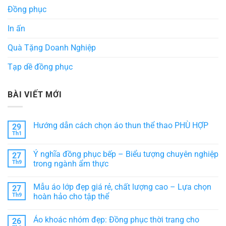
Đồng phục
In ấn
Quà Tặng Doanh Nghiệp
Tạp dề đồng phục
BÀI VIẾT MỚI
Hướng dẫn cách chọn áo thun thể thao PHÙ HỢP
29
Th1
Không
có
bình
Ý nghĩa đồng phục bếp – Biểu tượng chuyên nghiệp
27
luận
ở
Th9
trong ngành ẩm thực
Hướng
Không
dẫn
có
cách
Mẫu áo lớp đẹp giá rẻ, chất lượng cao – Lựa chọn
27
bình
chọn
luận
áo
Th9
hoàn hảo cho tập thể
ở
thun
Ý
Không
thể
nghĩa
có
thao
Áo khoác nhóm đẹp: Đồng phục thời trang cho
26
đồng
bình
PHÙ