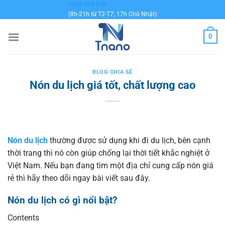
Bỏ
0936 999 878
(8h-21h từ T2-T7; 17h Chủ Nhật)
qua
nội
0
dung
BLOG CHIA SẺ
Nón du lịch giá tốt, chất lượng cao
Nón du lịch
thường được sử dụng khi đi du lịch, bên cạnh
thời trang thì nó còn giúp chống lại thời tiết khắc nghiệt ở
Việt Nam. Nếu bạn đang tìm một địa chỉ cung cấp nón giá
rẻ thì hãy theo dõi ngay bài viết sau đây.
Nón du lịch có gì nổi bật?
Contents