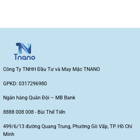
trang
nhanh
GIÁ
SỈ
Công Ty TNHH Đầu Tư và May Mặc TNANO
GPKD: 0317296980
Ngân hàng Quân Đội – MB Bank
8888 008 008 - Bùi Thế Tiến
499/6/13 đường Quang Trung, Phường Gò Vấp, TP. Hồ Chí
Minh