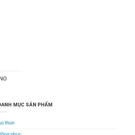
ANO
DANH MỤC SẢN PHẨM
Áo thun
Đồng phục