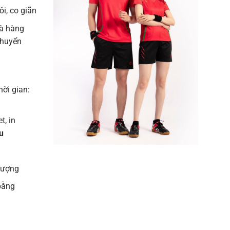
i, co giãn
à hàng
chuyển
hời gian:
t, in
u
 lượng
bằng