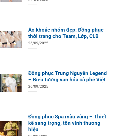
Áo khoác nhóm đẹp: Đồng phục
thời trang cho Team, Lớp, CLB
26/09/2025
Đồng phục Trung Nguyên Legend
– Biểu tượng văn hóa cà phê Việt
26/09/2025
ÁO TH
ÁO THUN ĐỒNG PHỤC
Áo Te
Áo Teambuilding Công Ty
Xuất B
Thiết Kế Ánh Kim
ÁO THUN ĐỒNG PHỤC
o Teambuilding Công Ty
hủy Sản Biển Xanh
Đồng phục Spa màu vàng – Thiết
kế sang trọng, tôn vinh thương
hiệu