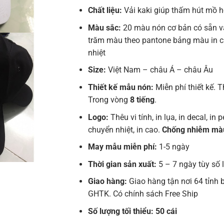
Chất liệu:
Vải kaki giúp thấm hút mồ hô
Màu sắc:
20 màu nón cơ bản có sẵn v
trăm màu theo pantone bảng màu in 
nhiệt
Size:
Việt Nam – châu Á – châu Âu
Thiết kế mẫu nón:
Miễn phí thiết kế. T
Trong vòng
8 tiếng
.
Logo:
Thêu vi tính, in lụa, in decal, in pe
chuyển nhiệt, in cao.
Chống nhiễm mà
May mẫu miễn phí:
1-5 ngày
Thời gian sản xuất:
5 – 7 ngày tùy số
Giao hàng:
Giao hàng tận nơi 64 tỉnh 
GHTK. Có chính sách Free Ship
Số lượng tối thiểu: 50 cái