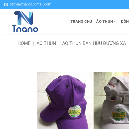
Bỏ
datmaytnano@gmail.com
qua
nội
TRANG CHỦ
ÁO THUN
ĐỒN
dung
HOME
|
ÁO THUN
|
ÁO THUN BẠN HỮU ĐƯỜNG XA