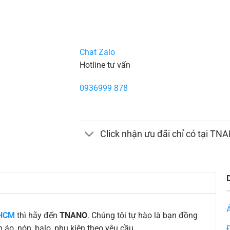
Chat Zalo
Hotline tư vấn
0936999 878
Click nhận ưu đãi chỉ có tại TN
PHCM
thì hãy đến
TNANO
. Chúng tôi tự hào là bạn đồng
áo, nón, balo, phụ kiện theo yêu cầu.