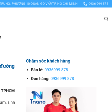
TRUNG, PHƯỜNG 10,QUẬN GÒ VẤP,TP. HỒ CHÍ MINH
0936 999 878
M
Chăm sóc khách hàng
 đường
Bán lẻ:
0936999 878
Đơn hàng:
0936999 878
ại TPHCM
làm, sinh