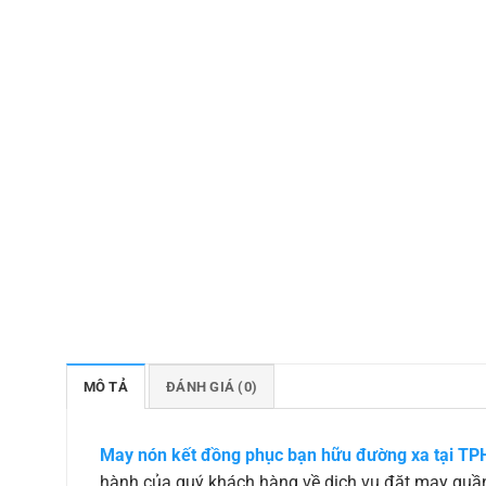
MÔ TẢ
ĐÁNH GIÁ (0)
May nón kết đồng phục bạn hữu đường xa tại T
hành của quý khách hàng về dịch vụ đặt may quần 