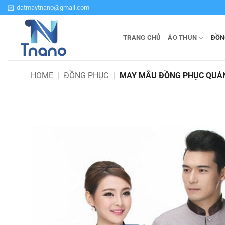
Bỏ
datmaytnano@gmail.com
qua
nội
TRANG CHỦ
ÁO THUN
ĐỒN
dung
HOME
|
ĐỒNG PHỤC
|
MAY MẪU ĐỒNG PHỤC QUÁN