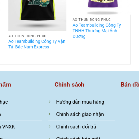
ÁO THUN ĐỒNG PHỤC
t
Áo Teambuilding Công Ty
TNHH Thương Mại Ánh
Dương
ÁO THUN ĐỒNG PHỤC
Áo Teambuilding Công Ty Vận
Á
Tải Bắc Nam Express
T
Chính sách
Bản đ
hẩm
hục
Hướng dẫn mua hàng
n
Chính sách giao nhận
n VNXK
Chính sách đổi trả