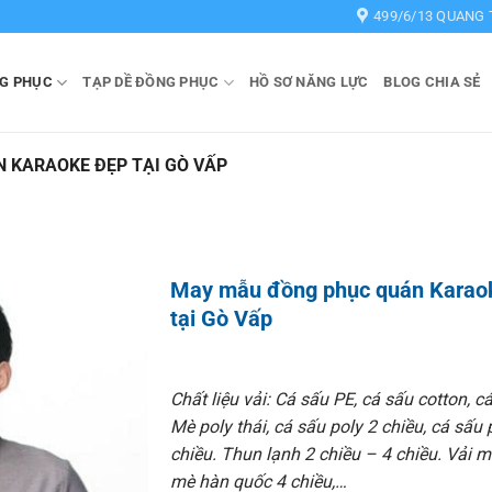
499/6/13 QUANG 
G PHỤC
TẠP DỀ ĐỒNG PHỤC
HỒ SƠ NĂNG LỰC
BLOG CHIA SẺ
 KARAOKE ĐẸP TẠI GÒ VẤP
May mẫu đồng phục quán Karao
tại Gò Vấp
Chất liệu vải: Cá sấu PE, cá sấu cotton, cá
Mè poly thái, cá sấu poly 2 chiều, cá sấu 
chiều. Thun lạnh 2 chiều – 4 chiều. Vải m
mè hàn quốc 4 chiều,…