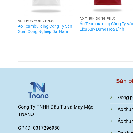
ÁO THUN ĐỒNG PHỤC
ÁO THUN ĐỒNG PHỤC
Áo Teambuilding Công Ty Vậ
Áo Teambuilding Công Ty Sản
Liệu Xây Dựng Hòa Bình
Xuất Công Nghiệp Đại Nam
Sản p
Đồng p
Công Ty TNHH Đầu Tư và May Mặc
Áo thu
TNANO
Áo thu
GPKD: 0317296980