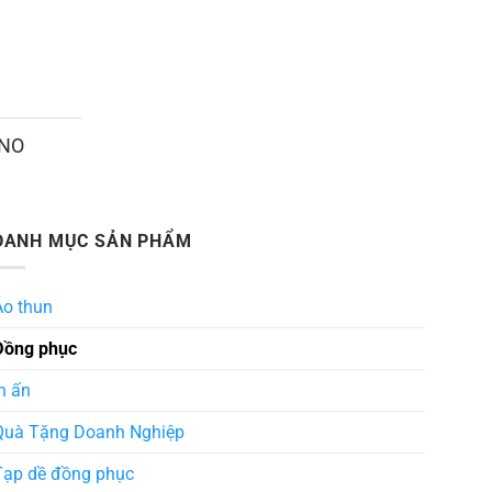
ANO
DANH MỤC SẢN PHẨM
Áo thun
Đồng phục
n ấn
Quà Tặng Doanh Nghiệp
Tạp dề đồng phục