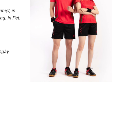
hiệt, in
g. In Pet.
ngày.
.