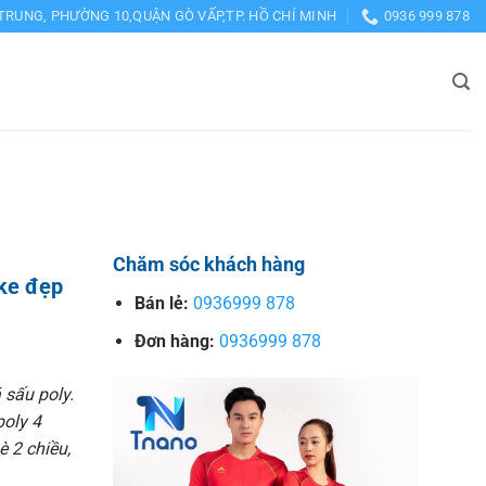
TRUNG, PHƯỜNG 10,QUẬN GÒ VẤP,TP. HỒ CHÍ MINH
0936 999 878
Chăm sóc khách hàng
ke đẹp
Bán lẻ:
0936999 878
Đơn hàng:
0936999 878
 sấu poly.
poly 4
è 2 chiều,