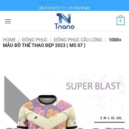
Bỏ
0936 999 878
(8h-21h từ T2-T7; 17h Chủ Nhật)
qua
nội
0
dung
HOME
|
ĐỒNG PHỤC
|
ĐỒNG PHỤC CẦU LÔNG
|
1000+
MẪU ĐỒ THỂ THAO ĐẸP 2023 ( MS 07 )