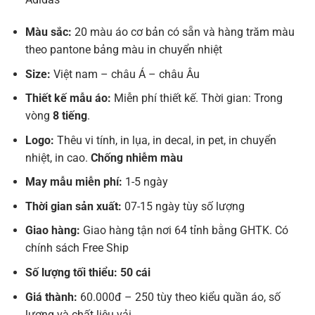
Màu sắc:
20 màu áo cơ bản có sẵn và hàng trăm màu
theo pantone bảng màu in chuyển nhiệt
Size:
Việt nam – châu Á – châu Âu
Thiết kế mẫu áo:
Miễn phí thiết kế. Thời gian: Trong
vòng
8 tiếng
.
Logo:
Thêu vi tính, in lụa, in decal, in pet, in chuyển
nhiệt, in cao.
Chống nhiễm màu
May mẫu miễn phí:
1-5 ngày
Thời gian sản xuất:
07-15 ngày tùy số lượng
Giao hàng:
Giao hàng tận nơi 64 tỉnh bằng GHTK. Có
chính sách Free Ship
Số lượng tối thiểu: 50 cái
Giá thành:
60.000đ – 250 tùy theo kiểu quần áo, số
lượng và chất liệu vải.