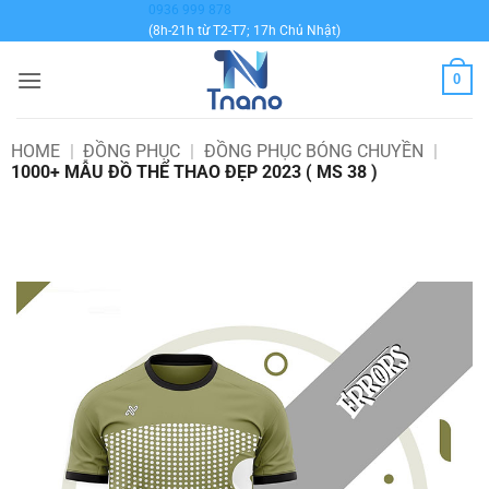
Bỏ
0936 999 878
(8h-21h từ T2-T7; 17h Chủ Nhật)
qua
nội
0
dung
HOME
|
ĐỒNG PHỤC
|
ĐỒNG PHỤC BÓNG CHUYỀN
|
1000+ MẪU ĐỒ THỂ THAO ĐẸP 2023 ( MS 38 )