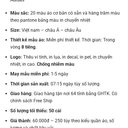
Màu sắc:
20 màu áo cơ bản có sẵn và hàng trăm màu
theo pantone bảng màu in chuyển nhiệt
Size:
Việt nam – châu Á – châu Âu
Thiết kế mẫu áo:
Miễn phí thiết kế. Thời gian: Trong
vòng
8 tiếng
.
Logo:
Thêu vi tính, in lụa, in decal, in pet, in chuyển
nhiệt, in cao.
Chống nhiễm màu
May mẫu miễn phí:
1-5 ngày
Thời gian sản xuất:
07-15 ngày tùy số lượng
Giao hàng:
Giao hàng tận nơi 64 tỉnh bằng GHTK. Có
chính sách Free Ship
Số lượng tối thiểu: 50 cái
Giá thành:
60.000đ – 250 tùy theo kiểu quần áo, số
lượng và chất liệu vải.