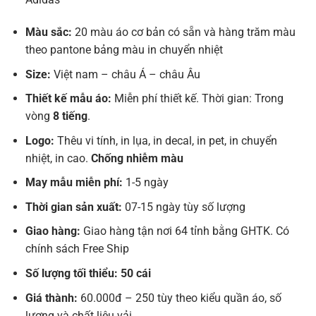
Màu sắc:
20 màu áo cơ bản có sẵn và hàng trăm màu
theo pantone bảng màu in chuyển nhiệt
Size:
Việt nam – châu Á – châu Âu
Thiết kế mẫu áo:
Miễn phí thiết kế. Thời gian: Trong
vòng
8 tiếng
.
Logo:
Thêu vi tính, in lụa, in decal, in pet, in chuyển
nhiệt, in cao.
Chống nhiễm màu
May mẫu miễn phí:
1-5 ngày
Thời gian sản xuất:
07-15 ngày tùy số lượng
Giao hàng:
Giao hàng tận nơi 64 tỉnh bằng GHTK. Có
chính sách Free Ship
Số lượng tối thiểu: 50 cái
Giá thành:
60.000đ – 250 tùy theo kiểu quần áo, số
lượng và chất liệu vải.