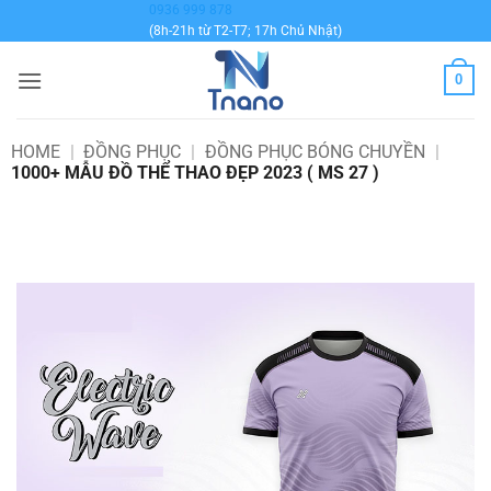
Bỏ
0936 999 878
(8h-21h từ T2-T7; 17h Chủ Nhật)
qua
nội
0
dung
HOME
|
ĐỒNG PHỤC
|
ĐỒNG PHỤC BÓNG CHUYỀN
|
1000+ MẪU ĐỒ THỂ THAO ĐẸP 2023 ( MS 27 )