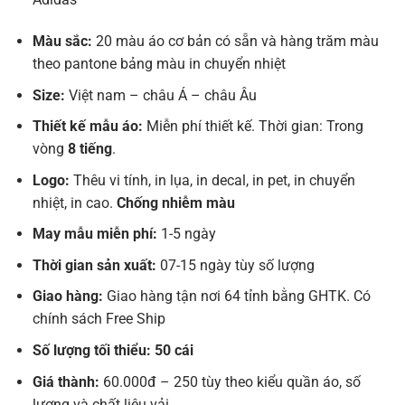
Màu sắc:
20 màu áo cơ bản có sẵn và hàng trăm màu
theo pantone bảng màu in chuyển nhiệt
Size:
Việt nam – châu Á – châu Âu
Thiết kế mẫu áo:
Miễn phí thiết kế. Thời gian: Trong
vòng
8 tiếng
.
Logo:
Thêu vi tính, in lụa, in decal, in pet, in chuyển
nhiệt, in cao.
Chống nhiễm màu
May mẫu miễn phí:
1-5 ngày
Thời gian sản xuất:
07-15 ngày tùy số lượng
Giao hàng:
Giao hàng tận nơi 64 tỉnh bằng GHTK. Có
chính sách Free Ship
Số lượng tối thiểu: 50 cái
Giá thành:
60.000đ – 250 tùy theo kiểu quần áo, số
lượng và chất liệu vải.