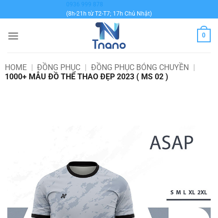
Bỏ
0936 999 878
(8h-21h từ T2-T7; 17h Chủ Nhật)
qua
nội
0
dung
HOME
|
ĐỒNG PHỤC
|
ĐỒNG PHỤC BÓNG CHUYỀN
|
1000+ MẪU ĐỒ THỂ THAO ĐẸP 2023 ( MS 02 )