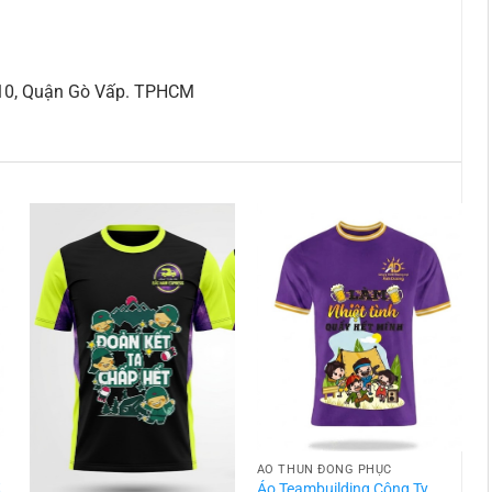
 10, Quận Gò Vấp. TPHCM
ÁO THUN ĐỒNG PHỤC
t
Áo Teambuilding Công Ty