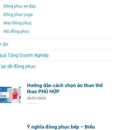
Áo Te
Áo Teambuilding Công Ty
Xuất B
Đồng phục xe đạp
Thiết Kế Ánh Kim
ÁO THUN ĐỒNG PHỤC
Đồng phục yoga
o Teambuilding Công Ty
hủy Sản Biển Xanh
May Đồng phục
Mũ đồng phục
n ấn
Quà Tặng Doanh Nghiệp
Tạp dề đồng phục
Hướng dẫn cách chọn áo thun thể
thao PHÙ HỢP
29/01/2026
Ý nghĩa đồng phục bếp – Biểu