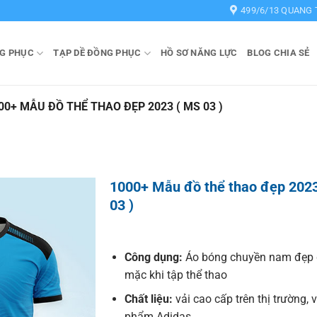
499/6/13 QUANG 
G PHỤC
TẠP DỀ ĐỒNG PHỤC
HỒ SƠ NĂNG LỰC
BLOG CHIA SẺ
00+ MẪU ĐỒ THỂ THAO ĐẸP 2023 ( MS 03 )
1000+ Mẫu đồ thể thao đẹp 202
03 )
Công dụng:
Áo bóng chuyền nam đẹp 
mặc khi tập thể thao
Chất liệu:
vải cao cấp trên thị trường, 
phẩm Adidas