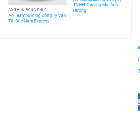
TNHH Thương Mại Ánh
Dương
ÁO THUN ĐỒNG PHỤC
Áo Teambuilding Công Ty Vận
Á
Tải Bắc Nam Express
T
I