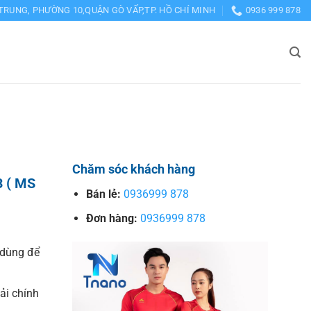
TRUNG, PHƯỜNG 10,QUẬN GÒ VẤP,TP. HỒ CHÍ MINH
0936 999 878
Chăm sóc khách hàng
3 ( MS
Bán lẻ:
0936999 878
Đơn hàng:
0936999 878
dùng để
vải chính