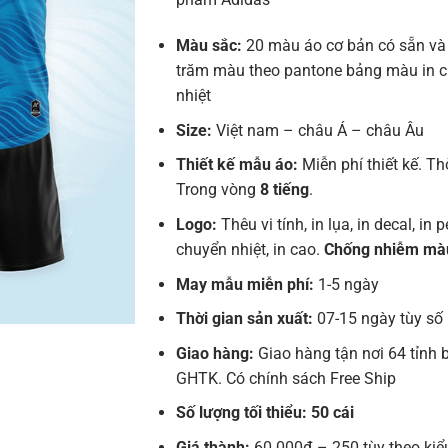
Màu sắc:
20 màu áo cơ bản có sẵn và
trăm màu theo pantone bảng màu in 
nhiệt
Size:
Việt nam – châu Á – châu Âu
Thiết kế mẫu áo:
Miễn phí thiết kế. Th
Trong vòng
8 tiếng
.
Logo:
Thêu vi tính, in lụa, in decal, in pe
chuyển nhiệt, in cao.
Chống nhiễm mà
May mẫu miễn phí:
1-5 ngày
Thời gian sản xuất:
07-15 ngày tùy số
Giao hàng:
Giao hàng tận nơi 64 tỉnh 
GHTK. Có chính sách Free Ship
Số lượng tối thiểu: 50 cái
Giá thành:
60.000đ – 250 tùy theo kiể