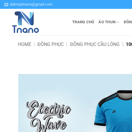
Bỏ
datmaytnano@gmail.com
qua
nội
TRANG CHỦ
ÁO THUN
ĐỒN
dung
HOME
|
ĐỒNG PHỤC
|
ĐỒNG PHỤC CẦU LÔNG
|
10