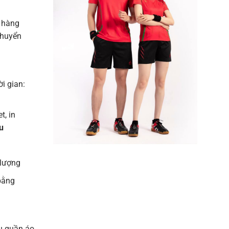
 hàng
chuyển
ời gian:
t, in
u
 lượng
bằng
u quần áo,