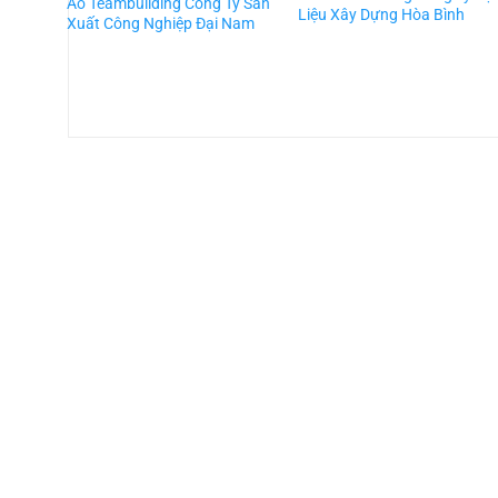
Áo Teambuilding Công Ty Sản
Liệu Xây Dựng Hòa Bình
Xuất Công Nghiệp Đại Nam