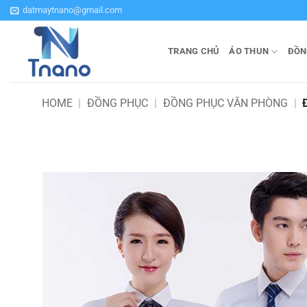
Bỏ
datmaytnano@gmail.com
qua
nội
TRANG CHỦ
ÁO THUN
ĐỒN
dung
HOME
|
ĐỒNG PHỤC
|
ĐỒNG PHỤC VĂN PHÒNG
|