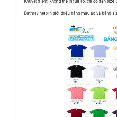
Khuyết điểm: không thể in full áo, chỉ có đến size 
Datmay.net xin giới thiệu bảng màu áo và bảng siz