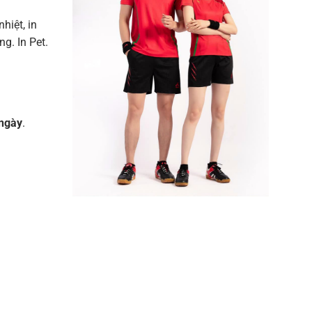
nhiệt, in
g. In Pet.
ngày
.