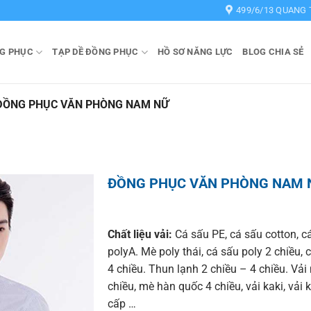
499/6/13 QUANG 
G PHỤC
TẠP DỀ ĐỒNG PHỤC
HỒ SƠ NĂNG LỰC
BLOG CHIA SẺ
ĐỒNG PHỤC VĂN PHÒNG NAM NỮ
ĐỒNG PHỤC VĂN PHÒNG NAM 
Chất liệu vải:
Cá sấu PE, cá sấu cotton, c
polyA. Mè poly thái, cá sấu poly 2 chiều, 
4 chiều. Thun lạnh 2 chiều – 4 chiều. Vải
chiều, mè hàn quốc 4 chiều, vải kaki, vải 
cấp …