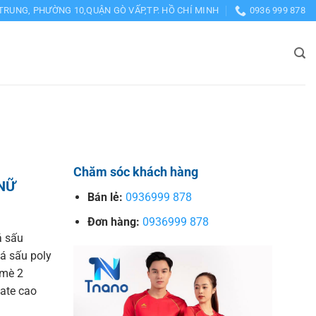
TRUNG, PHƯỜNG 10,QUẬN GÒ VẤP,TP. HỒ CHÍ MINH
0936 999 878
Chăm sóc khách hàng
NỮ
Bán lẻ:
0936999 878
Đơn hàng:
0936999 878
á sấu
cá sấu poly
 mè 2
kate cao