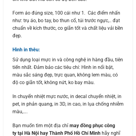
Form áo đúng size, 100 cái như 1. Các điểm nhấn
như: trụ áo, bo tay, bo thun cổ, túi trước ngực,.. đạt
chuẩn về kích thước, co giãn tốt và chất liệu vải bền
đẹp.
Hình in thêu:
Sử dụng loại mực in và công nghệ in hàng đầu, tiên
tiến nhất. Đảm bảo các tiêu chí: Hình in nổi bật,
màu sắc sáng đẹp, trực quan, không lem màu, có
độ co giãn tốt, không nứt, ko bay màu.
In chuyển nhiệt mực nước, in decal chuyển nhiệt, in
pet, in phản quang, in 3D, in cao, in lụa chống nhiễm
màu,….
Bạn muốn tìm một địa chỉ
may đồng phục công
ty tại Hà Nội hay Thành Phố Hồ Chí Minh
hãy nghĩ