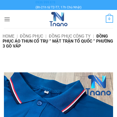
Bỏ
0936 999 878
(8h-21h từ T2-T7; 17h Chủ Nhật)
qua
nội
0
dung
HOME
|
ĐỒNG PHỤC
|
ĐỒNG PHỤC CÔNG TY
|
ĐỒNG
PHỤC ÁO THUN CỔ TRỤ ” MẶT TRẬN TỔ QUỐC ” PHƯỜNG
3 GÒ VẤP