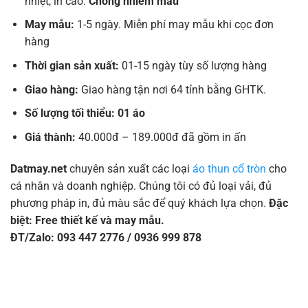
nhiệt, in cao.
Chống nhiễm màu
May mẫu:
1-5 ngày. Miễn phí may mẫu khi cọc đơn
hàng
Thời gian sản xuất:
01-15 ngày tùy số lượng hàng
Giao hàng:
Giao hàng tận nơi 64 tỉnh bằng GHTK.
Số lượng tối thiểu: 01 áo
Giá thành:
40.000đ – 189.000đ đã gồm in ấn
Datmay.net
chuyên sản xuất các loại
áo thun cổ tròn
cho
cá nhân và doanh nghiệp. Chúng tôi có đủ loại vải, đủ
phương pháp in, đủ màu sắc để quý khách lựa chọn.
Đặc
biệt: Free thiết kế và may mẫu.
ĐT/Zalo: 093 447 2776 / 0936 999 878