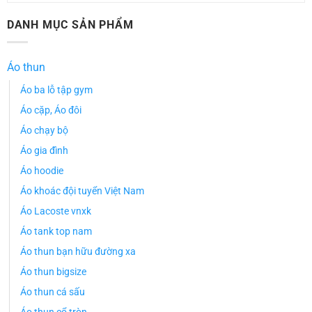
DANH MỤC SẢN PHẨM
Áo thun
Áo ba lỗ tập gym
Áo cặp, Áo đôi
Áo chạy bộ
Áo gia đình
Áo hoodie
Áo khoác đội tuyển Việt Nam
Áo Lacoste vnxk
Áo tank top nam
Áo thun bạn hữu đường xa
Áo thun bigsize
Áo thun cá sấu