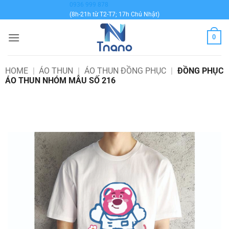
Bỏ
0936 999 878
(8h-21h từ T2-T7; 17h Chủ Nhật)
qua
nội
0
dung
HOME
|
ÁO THUN
|
ÁO THUN ĐỒNG PHỤC
|
ĐỒNG PHỤC
ÁO THUN NHÓM MẪU SỐ 216