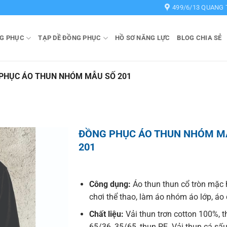
499/6/13 QUANG 
G PHỤC
TẠP DỀ ĐỒNG PHỤC
HỒ SƠ NĂNG LỰC
BLOG CHIA SẺ
PHỤC ÁO THUN NHÓM MẪU SỐ 201
ĐỒNG PHỤC ÁO THUN NHÓM M
201
Công dụng:
Áo thun thun cổ tròn mặc 
chơi thể thao, làm áo nhóm áo lớp, á
Chất liệu:
Vải thun trơn cotton 100%, t
65/36, 35/65, thun PE. Vải thun cá sấu