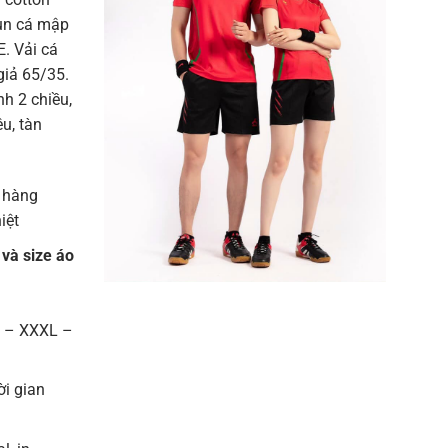
hun cá mập
. Vải cá
giả 65/35.
h 2 chiều,
u, tàn
 hàng
iệt
 và size áo
L – XXXL –
ời gian