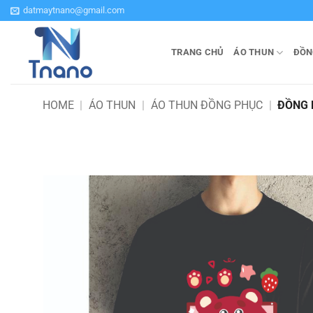
Bỏ
datmaytnano@gmail.com
qua
nội
TRANG CHỦ
ÁO THUN
ĐỒN
dung
HOME
|
ÁO THUN
|
ÁO THUN ĐỒNG PHỤC
|
ĐỒNG 