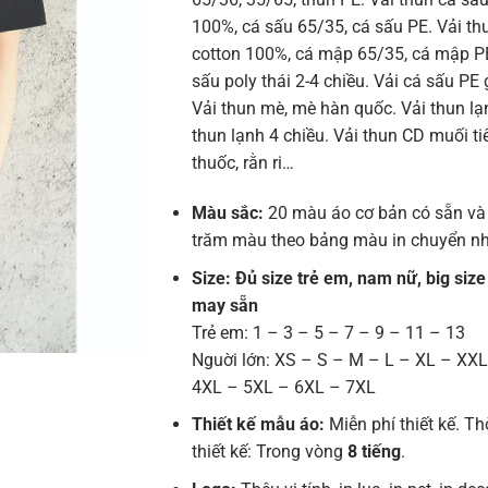
100%, cá sấu 65/35, cá sấu PE. Vải t
cotton 100%, cá mập 65/35, cá mập PE
sấu poly thái 2-4 chiều. Vải cá sấu PE 
Vải thun mè, mè hàn quốc. Vải thun lạn
thun lạnh 4 chiều. Vải thun CD muối tiê
thuốc, rằn ri…
Màu sắc:
20 màu áo cơ bản có sẵn và
trăm màu theo bảng màu in chuyển nh
Size: Đủ size trẻ em, nam nữ, big size
may sẵn
Trẻ em: 1 – 3 – 5 – 7 – 9 – 11 – 13
Nguời lớn: XS – S – M – L – XL – XX
4XL – 5XL – 6XL – 7XL
Thiết kế mẫu áo:
Miễn phí thiết kế. Th
thiết kế: Trong vòng
8 tiếng
.