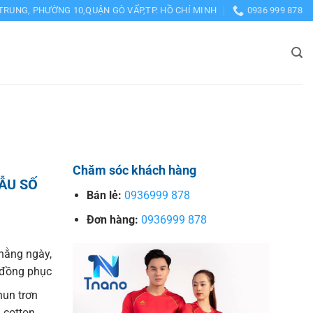
TRUNG, PHƯỜNG 10,QUẬN GÒ VẤP,TP. HỒ CHÍ MINH
0936 999 878
Chăm sóc khách hàng
ẪU SỐ
Bán lẻ:
0936999 878
Đơn hàng:
0936999 878
hằng ngày,
o đồng phục
hun trơn
 cotton