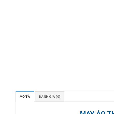
MÔ TẢ
ĐÁNH GIÁ (0)
MAY ÁO T