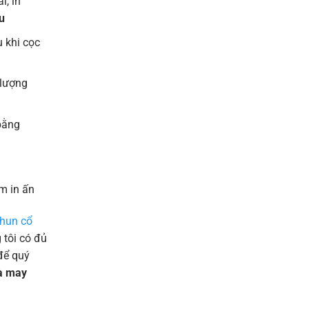
l, in
u
 khi cọc
 lượng
bằng
m in ấn
thun cổ
tôi có đủ
để quý
và may