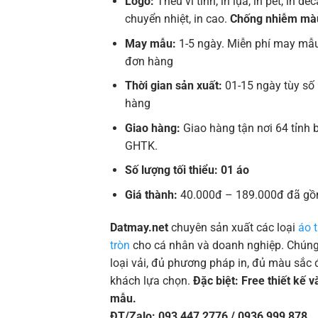
Logo:
Thêu vi tính, in lụa, in pet, in deca
chuyển nhiệt, in cao.
Chống nhiễm mà
May mẫu:
1-5 ngày. Miễn phí may mẫu
đơn hàng
Thời gian sản xuất:
01-15 ngày tùy số
hàng
Giao hàng:
Giao hàng tận nơi 64 tỉnh 
GHTK.
Số lượng tối thiểu: 01 áo
Giá thành:
40.000đ – 189.000đ đã gồ
Datmay.net
chuyên sản xuất các loại
áo 
tròn
cho cá nhân và doanh nghiệp. Chúng 
loại vải, đủ phương pháp in, đủ màu sắc 
khách lựa chọn.
Đặc biệt: Free thiết kế 
mẫu.
ĐT/Zalo: 093 447 2776 / 0936 999 878