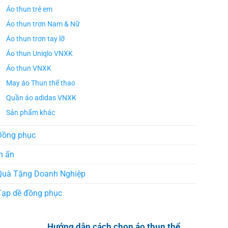
Áo thun trẻ em
Áo thun trơn Nam & Nữ
Áo thun trơn tay lỡ
Áo thun Uniqlo VNXK
Áo thun VNXK
May áo Thun thể thao
Quần áo adidas VNXK
Sản phẩm khác
Đồng phục
n ấn
Quà Tặng Doanh Nghiệp
Tạp dề đồng phục
Hướng dẫn cách chọn áo thun thể