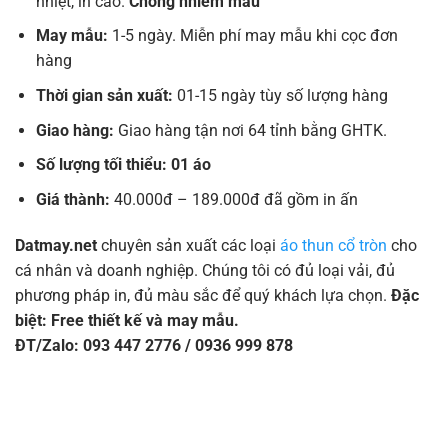
nhiệt, in cao.
Chống nhiễm màu
May mẫu:
1-5 ngày. Miễn phí may mẫu khi cọc đơn
hàng
Thời gian sản xuất:
01-15 ngày tùy số lượng hàng
Giao hàng:
Giao hàng tận nơi 64 tỉnh bằng GHTK.
Số lượng tối thiểu: 01 áo
Giá thành:
40.000đ – 189.000đ đã gồm in ấn
Datmay.net
chuyên sản xuất các loại
áo thun cổ tròn
cho
cá nhân và doanh nghiệp. Chúng tôi có đủ loại vải, đủ
phương pháp in, đủ màu sắc để quý khách lựa chọn.
Đặc
biệt: Free thiết kế và may mẫu.
ĐT/Zalo: 093 447 2776 / 0936 999 878