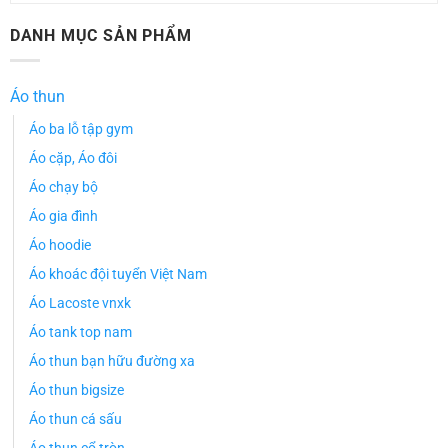
DANH MỤC SẢN PHẨM
Áo thun
Áo ba lỗ tập gym
Áo cặp, Áo đôi
Áo chạy bộ
Áo gia đình
Áo hoodie
Áo khoác đội tuyển Việt Nam
Áo Lacoste vnxk
Áo tank top nam
Áo thun bạn hữu đường xa
Áo thun bigsize
Áo thun cá sấu