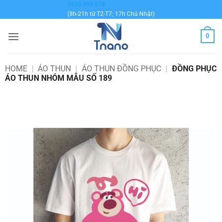
Bỏ
0936 999 878
(8h-21h từ T2-T7; 17h Chủ Nhật)
qua
nội
0
dung
HOME
|
ÁO THUN
|
ÁO THUN ĐỒNG PHỤC
|
ĐỒNG PHỤC
ÁO THUN NHÓM MẪU SỐ 189