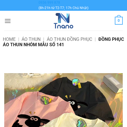
Bỏ
0936 999 878
(8h-21h từ T2-T7; 17h Chủ Nhật)
qua
nội
0
dung
HOME
|
ÁO THUN
|
ÁO THUN ĐỒNG PHỤC
|
ĐỒNG PHỤC
ÁO THUN NHÓM MẪU SỐ 141