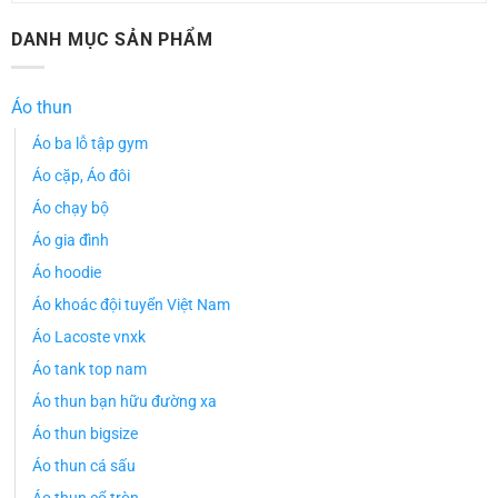
DANH MỤC SẢN PHẨM
Áo thun
Áo ba lỗ tập gym
Áo cặp, Áo đôi
Áo chạy bộ
Áo gia đình
Áo hoodie
Áo khoác đội tuyển Việt Nam
Áo Lacoste vnxk
Áo tank top nam
Áo thun bạn hữu đường xa
Áo thun bigsize
Áo thun cá sấu