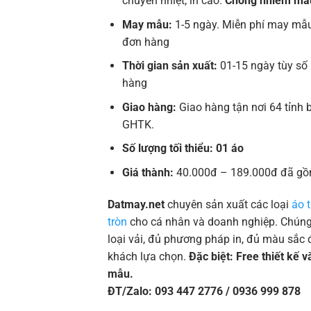
chuyển nhiệt, in cao.
Chống nhiễm mà
May mẫu:
1-5 ngày. Miễn phí may mẫu
đơn hàng
Thời gian sản xuất:
01-15 ngày tùy số
hàng
Giao hàng:
Giao hàng tận nơi 64 tỉnh 
GHTK.
Số lượng tối thiểu: 01 áo
Giá thành:
40.000đ – 189.000đ đã gồ
Datmay.net
chuyên sản xuất các loại
áo 
tròn
cho cá nhân và doanh nghiệp. Chúng 
loại vải, đủ phương pháp in, đủ màu sắc 
khách lựa chọn.
Đặc biệt: Free thiết kế 
mẫu.
ĐT/Zalo: 093 447 2776 / 0936 999 878