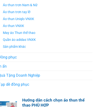
Áo thun trơn Nam & Nữ
Áo thun trơn tay lỡ
Áo thun Uniqlo VNXK
Áo thun VNXK
May áo Thun thể thao
Quần áo adidas VNXK
Sản phẩm khác
Đồng phục
n ấn
Quà Tặng Doanh Nghiệp
Tạp dề đồng phục
Hướng dẫn cách chọn áo thun thể
thao PHÙ HỢP