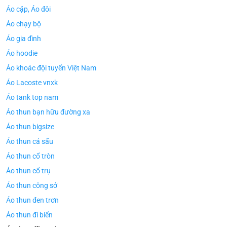
Áo cặp, Áo đôi
Áo chạy bộ
Áo gia đình
Áo hoodie
Áo khoác đội tuyển Việt Nam
Áo Lacoste vnxk
Áo tank top nam
Áo thun bạn hữu đường xa
Áo thun bigsize
Áo thun cá sấu
Áo thun cổ tròn
Áo thun cổ trụ
Áo thun công sở
Áo thun đen trơn
Áo thun đi biển