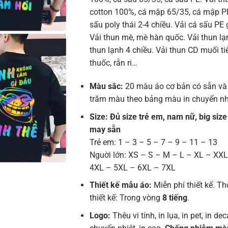
cotton 100%, cá mập 65/35, cá mập PE
sấu poly thái 2-4 chiều. Vải cá sấu PE 
Vải thun mè, mè hàn quốc. Vải thun lạn
thun lạnh 4 chiều. Vải thun CD muối tiê
thuốc, rằn ri…
Màu sắc:
20 màu áo cơ bản có sẵn và
trăm màu theo bảng màu in chuyển nh
Size: Đủ size trẻ em, nam nữ, big size
may sẵn
Trẻ em: 1 – 3 – 5 – 7 – 9 – 11 – 13
Nguời lớn: XS – S – M – L – XL – XX
4XL – 5XL – 6XL – 7XL
Thiết kế mẫu áo:
Miễn phí thiết kế. Th
thiết kế: Trong vòng
8 tiếng
.
Logo:
Thêu vi tính, in lụa, in pet, in deca