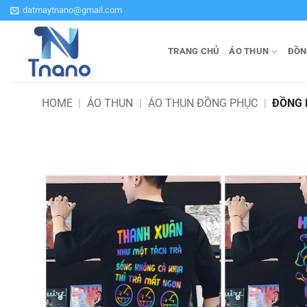
Bỏ
datmaytnano@gmail.com
qua
nội
TRANG CHỦ
ÁO THUN
ĐỒN
dung
HOME
|
ÁO THUN
|
ÁO THUN ĐỒNG PHỤC
|
ĐỒNG 