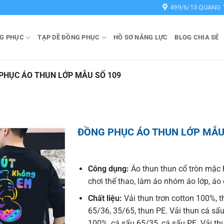
499/6/13 QUANG 
G PHỤC
TẠP DỀ ĐỒNG PHỤC
HỒ SƠ NĂNG LỰC
BLOG CHIA SẺ
PHỤC ÁO THUN LỚP MẪU SỐ 109
ĐỒNG PHỤC ÁO THUN LỚP MẪU
Công dụng:
Áo thun thun cổ tròn mặc 
chơi thể thao, làm áo nhóm áo lớp, á
Chất liệu:
Vải thun trơn cotton 100%, t
65/36, 35/65, thun PE. Vải thun cá sấu
100%, cá sấu 65/35, cá sấu PE. Vải t