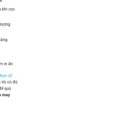
u
 khi cọc
 lượng
bằng
m in ấn
thun cổ
tôi có đủ
để quý
và may