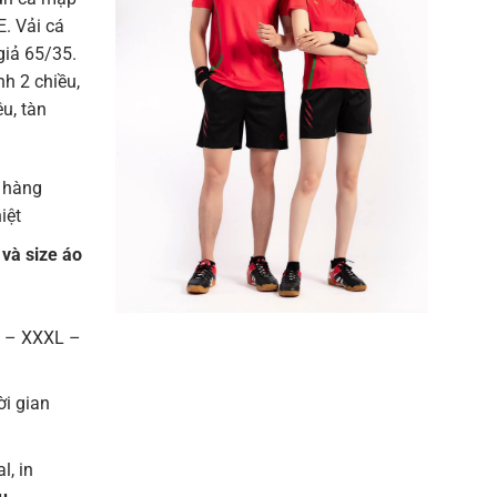
. Vải cá
giả 65/35.
h 2 chiều,
u, tàn
 hàng
iệt
 và size áo
L – XXXL –
ời gian
l, in