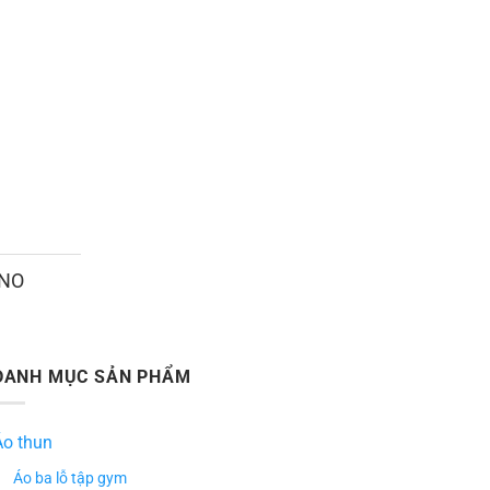
ANO
DANH MỤC SẢN PHẨM
Áo thun
Áo ba lỗ tập gym