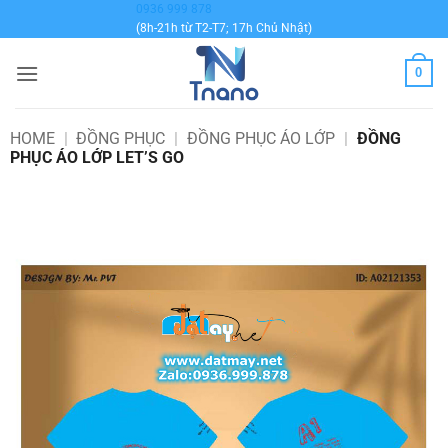
Bỏ
0936 999 878
(8h-21h từ T2-T7; 17h Chủ Nhật)
qua
nội
0
dung
HOME
|
ĐỒNG PHỤC
|
ĐỒNG PHỤC ÁO LỚP
|
ĐỒNG
PHỤC ÁO LỚP LET’S GO