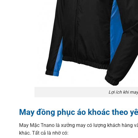
Lợi ích khi ma
May đồng phục áo khoác theo yê
May Mặc Tnano là xưởng may có lượng khách hàng và đ
khác. Tất cả là nhờ có: