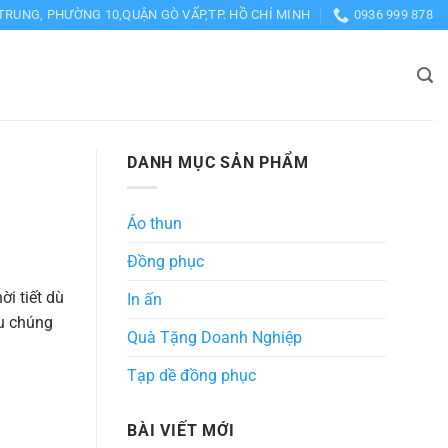
TRUNG, PHƯỜNG 10,QUẬN GÒ VẤP,TP. HỒ CHÍ MINH
0936 999 878
DANH MỤC SẢN PHẨM
Áo thun
Đồng phục
ời tiết dù
In ấn
au chúng
Quà Tặng Doanh Nghiệp
Tạp dề đồng phục
BÀI VIẾT MỚI