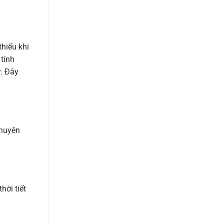
GIÁ
SỈ
hiếu khi
tính
y. Đây
chuyên
hời tiết