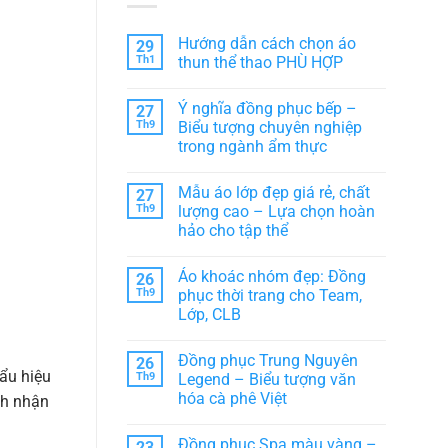
Hướng dẫn cách chọn áo
29
Th1
thun thể thao PHÙ HỢP
Không
có
Ý nghĩa đồng phục bếp –
27
bình
luận
Th9
Biểu tượng chuyên nghiệp
ở
trong ngành ẩm thực
Hướng
dẫn
Không
cách
có
chọn
Mẫu áo lớp đẹp giá rẻ, chất
27
bình
áo
luận
Th9
lượng cao – Lựa chọn hoàn
thun
ở
thể
hảo cho tập thể
Ý
thao
nghĩa
PHÙ
Không
đồng
HỢP
có
phục
Áo khoác nhóm đẹp: Đồng
26
bình
bếp
luận
Th9
phục thời trang cho Team,
–
ở
Biểu
Lớp, CLB
Mẫu
tượng
áo
chuyên
Không
lớp
nghiệp
có
đẹp
Đồng phục Trung Nguyên
26
trong
bình
giá
ẩu hiệu
ngành
luận
Th9
Legend – Biểu tượng văn
rẻ,
ở
ẩm
chất
hóa cà phê Việt
nh nhận
Áo
thực
lượng
khoác
cao
Không
nhóm
–
có
đẹp:
Đồng phục Spa màu vàng –
23
Lựa
bình