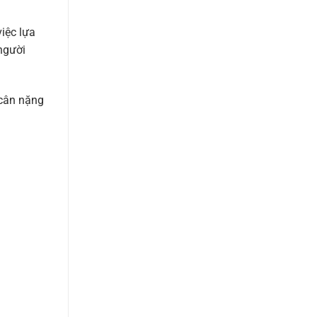
việc lựa
 người
 cân nặng