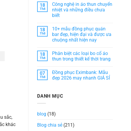
phục
có
phong
Công nghệ in áo thun chuyển
18
HD
bình
cách
Bank:
luận
Th8
nhiệt và những điều chưa
dịch
Sự
ở
vụ
biết
kết
10+
khách
hợp
Mẫu
sạn
Không
hài
đồng
có
hòa
phục
10+ mẫu đồng phục quán
18
bình
giữa
áo
luận
Th8
bar đẹp, hiện đại và được ưa
thẩm
bà
ở
mỹ
ba
chuộng nhất hiện nay
Công
và
đẹp,
nghệ
tiện
chuẩn
Không
in
ích
form
có
áo
Phân biệt các loại bo cổ áo
18
dáng
bình
thun
luận
Th8
thun trong thiết kế thời trang
chuyển
ở
nhiệt
10+
Không
và
mẫu
có
những
Đồng phục Eximbank: Mẫu
07
đồng
bình
điều
phục
luận
Th8
đẹp 2026 may nhanh GIÁ SỈ
chưa
quán
ở
biết
bar
Phân
Không
đẹp,
biệt
có
hiện
các
bình
DANH MỤC
đại
loại
luận
và
bo
ở
được
cổ
Đồng
ưa
áo
phục
chuộng
thun
Eximbank:
blog
(18)
nhất
trong
Mẫu
u sắc,
hiện
thiết
đẹp
nay
kế
2026
ắc khác
Blog chia sẻ
(211)
thời
may
trang
nhanh