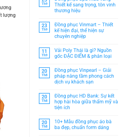
Đồng
chọn
luận
Th9
Thiết kế sang trọng, tôn vinh
phục
thương
ở
hoàn
thời
thương hiệu
Đồng
hảo
trang
t lượng
phục
cho
cho
Không
Trung
tập
Team,
có
Nguyên
thể
Đồng phục Vinmart – Thiết
23
Lớp,
bình
Legend
CLB
luận
Th9
kế hiện đại, thể hiện sự
–
ở
Biểu
chuyên nghiệp
Đồng
tượng
phục
văn
Không
Spa
hóa
có
màu
Vải Poly Thái là gì? Nguồn
11
cà
bình
vàng
phê
luận
Th9
gốc ĐẶC ĐIỂM & phân loại
–
ở
Việt
Thiết
Đồng
Không
kế
phục
có
sang
Đồng phục Vinpearl – Giải
20
Vinmart
bình
trọng,
–
luận
Th8
pháp nâng tầm phong cách
tôn
Thiết
ở
vinh
dịch vụ khách sạn
kế
Vải
thương
hiện
Poly
hiệu
Không
đại,
Thái
có
thể
là
Đồng phục HD Bank: Sự kết
20
bình
hiện
gì?
luận
Th8
hợp hài hòa giữa thẩm mỹ và
sự
Nguồn
ở
chuyên
gốc
tiện ích
Đồng
nghiệp
ĐẶC
phục
ĐIỂM
Không
Vinpearl
&
có
–
10+ Mẫu đồng phục áo bà
20
phân
bình
Giải
loại
luận
Th8
ba đẹp, chuẩn form dáng
pháp
ở
nâng
Đồng
Không
tầm