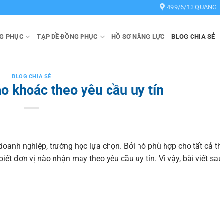
499/6/13 QUANG 
G PHỤC
TẠP DỀ ĐỒNG PHỤC
HỒ SƠ NĂNG LỰC
BLOG CHIA SẺ
BLOG CHIA SẺ
 khoác theo yêu cầu uy tín
doanh nghiệp, trường học lựa chọn. Bởi nó phù hợp cho tất cả th
iết đơn vị nào nhận may theo yêu cầu uy tín. Vì vậy, bài viết s