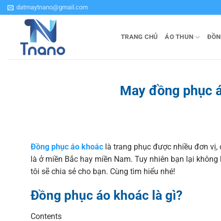
Bỏ
datmaytnano@gmail.com
qua
nội
TRANG CHỦ
ÁO THUN
ĐỒN
dung
May đồng phục áo
Đồng phục áo khoác
là trang phục được nhiều đơn vị, 
là ở miền Bắc hay miền Nam. Tuy nhiên bạn lại không b
tôi sẽ chia sẻ cho bạn. Cùng tìm hiểu nhé!
Đồng phục áo khoác là gì?
Contents