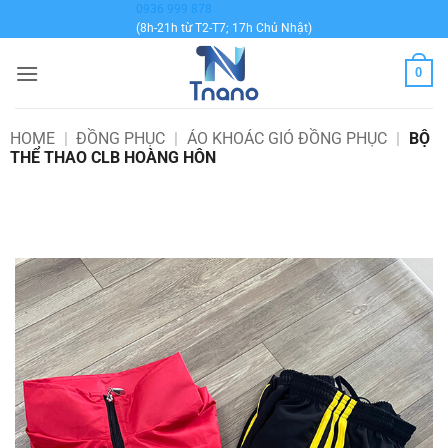
Bỏ
0936 999 878
(8h-21h từ T2-T7; 17h Chủ Nhật)
qua
nội
0
dung
HOME
|
ĐỒNG PHỤC
|
ÁO KHOÁC GIÓ ĐỒNG PHỤC
|
BỘ
THỂ THAO CLB HOÀNG HÔN