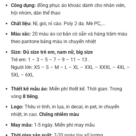
Công dụng:
đồng phục áo khoác dành cho nhân viên,
hội nhóm, dân thể thao
Chất liệu:
Nỉ, gió, nỉ cào. Poly 2 da. Mè PC,….
Màu sắc:
20 màu áo cơ bản có sẵn và hàng trăm màu
theo pantone bảng màu in chuyển nhiệt
Size: Đủ size trẻ em, nam nữ, big size
Trẻ em: 1 – 3 – 5 – 7 – 9 – 11 – 13 .
Nguời lớn: XS – S – M – L – XL – XXL – XXXL – 4XL –
5XL – 6XL
Thiết kế mẫu áo:
Miễn phí thiết kế. Thời gian: Trong
vòng
8 tiếng
.
Logo:
Thêu vi tính, in lụa, in decal, in pet, in chuyển
nhiệt, in cao.
Chống nhiễm màu
May mẫu:
1-5 ngày. Miễn phí may mẫu
Thời gian sản xuất:
7-20 ngày tùy số lượng