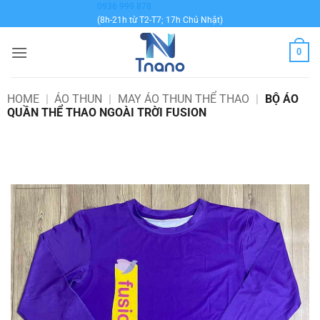
Bỏ
0936 999 878
(8h-21h từ T2-T7; 17h Chủ Nhật)
qua
nội
0
dung
HOME
|
ÁO THUN
|
MAY ÁO THUN THỂ THAO
|
BỘ ÁO
QUẦN THỂ THAO NGOÀI TRỜI FUSION