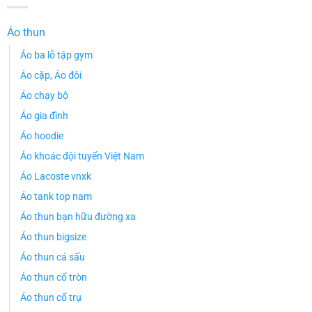
Áo thun
Áo ba lỗ tập gym
Áo cặp, Áo đôi
Áo chạy bộ
Áo gia đình
Áo hoodie
Áo khoác đội tuyển Việt Nam
Áo Lacoste vnxk
Áo tank top nam
Áo thun bạn hữu đường xa
Áo thun bigsize
Áo thun cá sấu
Áo thun cổ tròn
Áo thun cổ trụ