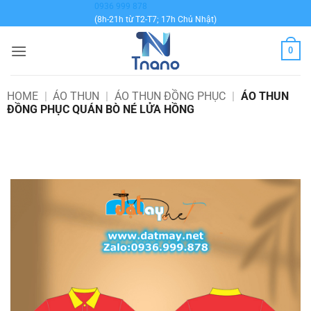
Bỏ
0936 999 878
(8h-21h từ T2-T7; 17h Chủ Nhật)
qua
nội
0
dung
HOME
|
ÁO THUN
|
ÁO THUN ĐỒNG PHỤC
|
ÁO THUN
ĐỒNG PHỤC QUÁN BÒ NÉ LỬA HỒNG