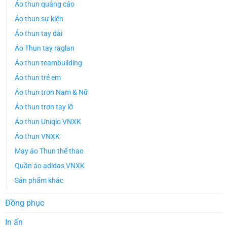
Áo thun quảng cáo
Áo thun sự kiện
Áo thun tay dài
Áo Thun tay raglan
Áo thun teambuilding
Áo thun trẻ em
Áo thun trơn Nam & Nữ
Áo thun trơn tay lỡ
Áo thun Uniqlo VNXK
Áo thun VNXK
May áo Thun thể thao
Quần áo adidas VNXK
Sản phẩm khác
Đồng phục
In ấn