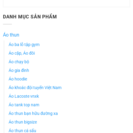
DANH MỤC SẢN PHẨM
Áo thun
Áo ba lỗ tập gym
Áo cặp, Áo đôi
Áo chạy bộ
Áo gia đình
Áo hoodie
Áo khoác đội tuyển Việt Nam
Áo Lacoste vnxk
Áo tank top nam
Áo thun bạn hữu đường xa
Áo thun bigsize
Áo thun cá sấu