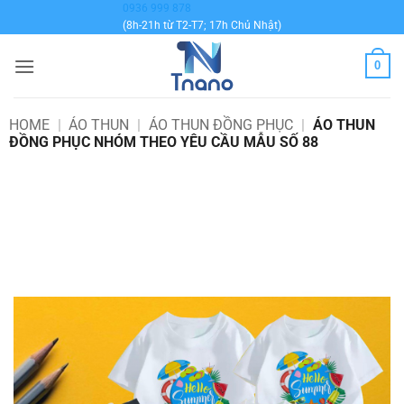
Bỏ
0936 999 878
(8h-21h từ T2-T7; 17h Chủ Nhật)
qua
nội
0
dung
HOME
|
ÁO THUN
|
ÁO THUN ĐỒNG PHỤC
|
ÁO THUN
ĐỒNG PHỤC NHÓM THEO YÊU CẦU MẪU SỐ 88