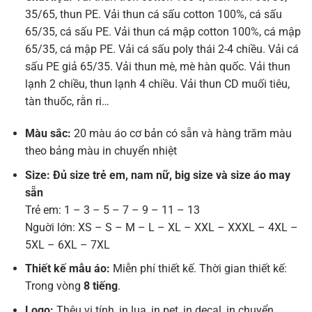
35/65, thun PE. Vải thun cá sấu cotton 100%, cá sấu
65/35, cá sấu PE. Vải thun cá mập cotton 100%, cá mập
65/35, cá mập PE. Vải cá sấu poly thái 2-4 chiều. Vải cá
sấu PE giả 65/35. Vải thun mè, mè hàn quốc. Vải thun
lạnh 2 chiều, thun lạnh 4 chiều. Vải thun CD muối tiêu,
tàn thuốc, rằn ri…
Màu sắc:
20 màu áo cơ bản có sẵn và hàng trăm màu
theo bảng màu in chuyển nhiệt
Size: Đủ size trẻ em, nam nữ, big size và size áo may
sẵn
Trẻ em: 1 – 3 – 5 – 7 – 9 – 11 – 13
Nguời lớn: XS – S – M – L – XL – XXL – XXXL – 4XL –
5XL – 6XL – 7XL
Thiết kế mẫu áo:
Miễn phí thiết kế. Thời gian thiết kế:
Trong vòng
8 tiếng
.
Logo:
Thêu vi tính, in lụa, in pet, in decal, in chuyển