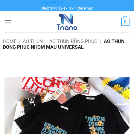
Bỏ
0936 999 878
(8h-21h từ T2-T7; 17h Chủ Nhật)
qua
nội
0
dung
HOME
|
ÁO THUN
|
ÁO THUN ĐỒNG PHỤC
|
AO THUN
DONG PHUC NHOM MAU UNIVERSAL