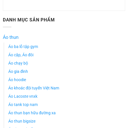
DANH MỤC SẢN PHẨM
Áo thun
Áo ba lỗ tập gym
Áo cặp, Áo đôi
Áo chạy bộ
Áo gia đình
Áo hoodie
Áo khoác đội tuyển Việt Nam
Áo Lacoste vnxk
Áo tank top nam
Áo thun bạn hữu đường xa
Áo thun bigsize