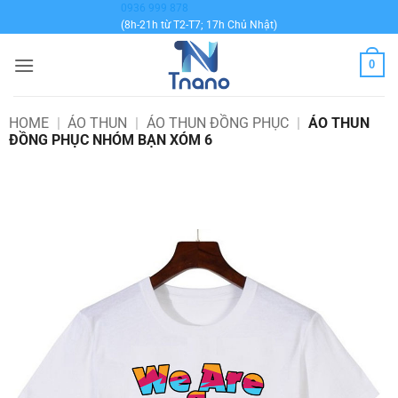
Bỏ
0936 999 878
(8h-21h từ T2-T7; 17h Chủ Nhật)
qua
nội
0
dung
HOME
|
ÁO THUN
|
ÁO THUN ĐỒNG PHỤC
|
ÁO THUN
ĐỒNG PHỤC NHÓM BẠN XÓM 6