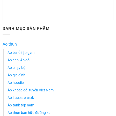
DANH MỤC SẢN PHẨM
Áo thun
Áo ba lỗ tập gym
Áo cặp, Áo đôi
Áo chạy bộ
Áo gia đình
Áo hoodie
Áo khoác đội tuyển Việt Nam
Áo Lacoste vnxk
Áo tank top nam
Áo thun bạn hữu đường xa