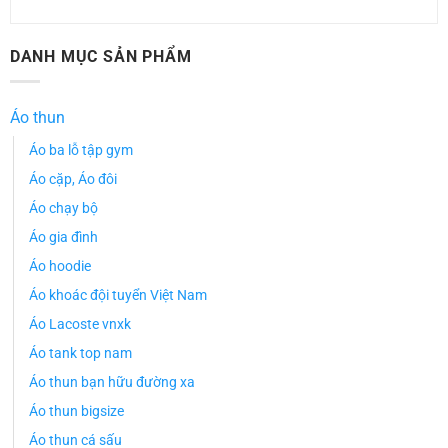
DANH MỤC SẢN PHẨM
Áo thun
Áo ba lỗ tập gym
Áo cặp, Áo đôi
Áo chạy bộ
Áo gia đình
Áo hoodie
Áo khoác đội tuyển Việt Nam
Áo Lacoste vnxk
Áo tank top nam
Áo thun bạn hữu đường xa
Áo thun bigsize
Áo thun cá sấu