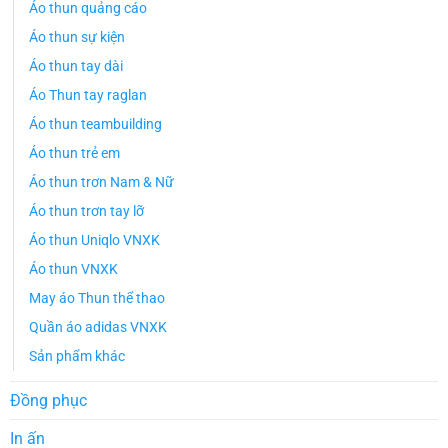
Áo thun quảng cáo
Áo thun sự kiện
Áo thun tay dài
Áo Thun tay raglan
Áo thun teambuilding
Áo thun trẻ em
Áo thun trơn Nam & Nữ
Áo thun trơn tay lỡ
Áo thun Uniqlo VNXK
Áo thun VNXK
May áo Thun thể thao
Quần áo adidas VNXK
Sản phẩm khác
Đồng phục
In ấn