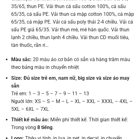
35/65, thun PE. Vải thun cá sấu cotton 100%, cá sấu
65/35, cá sấu PE. Vải thun cá mập cotton 100%, cá mập
65/35, cá mập PE. Vải cá sấu poly thái 2-4 chiều. Vải cá
sấu PE giả 65/35. Vải thun mè, mè hàn quốc. Vải thun
lạnh 2 chiều, thun lạnh 4 chiều. Vải thun CD muối tiêu,
tàn thuốc, rằn ri…
Màu sắc:
20 màu áo cơ bản có sẵn và hàng trăm màu
theo bảng màu in chuyển nhiệt
Size: Đủ size trẻ em, nam nữ, big size và size áo may
sẵn
Trẻ em: 1 – 3 – 5 – 7 – 9 – 11 – 13
Nguời lớn: XS – S – M – L – XL – XXL – XXXL – 4XL –
5XL – 6XL – 7XL
Thiết kế mẫu áo:
Miễn phí thiết kế. Thời gian thiết kế:
Trong vòng
8 tiếng
.
Logo:
Thêu vi tính, in lụa, in pet, in decal, in chuyển