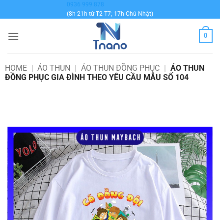
Bỏ
0936 999 878
(8h-21h từ T2-T7; 17h Chủ Nhật)
qua
nội
0
dung
HOME
|
ÁO THUN
|
ÁO THUN ĐỒNG PHỤC
|
ÁO THUN
ĐỒNG PHỤC GIA ĐÌNH THEO YÊU CẦU MẪU SỐ 104