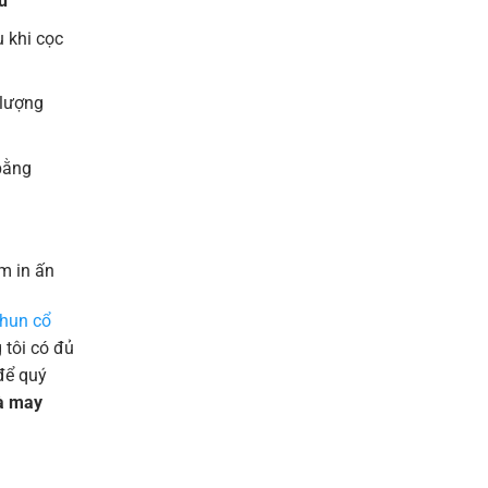
u
 khi cọc
 lượng
bằng
m in ấn
thun cổ
tôi có đủ
để quý
và may