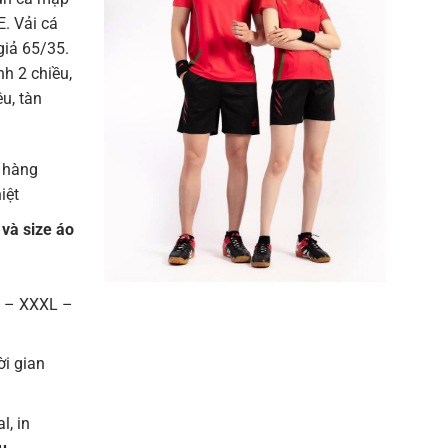
. Vải cá
giả 65/35.
h 2 chiều,
u, tàn
 hàng
iệt
 và size áo
L – XXXL –
ời gian
l, in