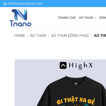
Bỏ
datmaytnano@gmail.com
qua
nội
TRANG CHỦ
ÁO THUN
ĐỒN
dung
HOME
|
ÁO THUN
|
ÁO THUN ĐỒNG PHỤC
|
AO TH