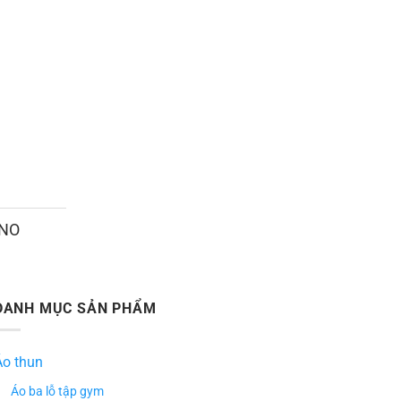
ANO
DANH MỤC SẢN PHẨM
Áo thun
Áo ba lỗ tập gym