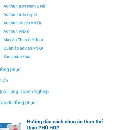
Áo thun trơn Nam & Nữ
Áo thun trơn tay lỡ
Áo thun Uniqlo VNXK
Áo thun VNXK
May áo Thun thể thao
Quần áo adidas VNXK
Sản phẩm khác
Đồng phục
n ấn
Quà Tặng Doanh Nghiệp
Tạp dề đồng phục
Hướng dẫn cách chọn áo thun thể
thao PHÙ HỢP