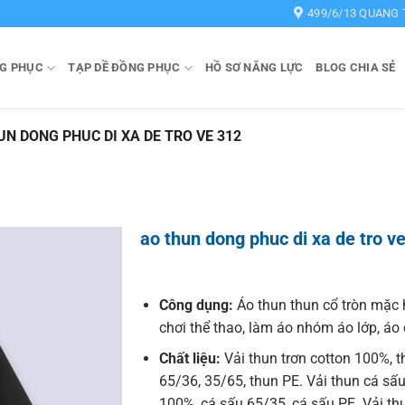
499/6/13 QUANG 
G PHỤC
TẠP DỀ ĐỒNG PHỤC
HỒ SƠ NĂNG LỰC
BLOG CHIA SẺ
UN DONG PHUC DI XA DE TRO VE 312
ao thun dong phuc di xa de tro v
Công dụng:
Áo thun thun cổ tròn mặc 
chơi thể thao, làm áo nhóm áo lớp, á
Chất liệu:
Vải thun trơn cotton 100%, t
65/36, 35/65, thun PE. Vải thun cá sấu
100%, cá sấu 65/35, cá sấu PE. Vải t