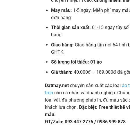
chuyển nhiệt, in cao.
Chống nhiễm mà
May mẫu:
1-5 ngày. Miễn phí may mẫu
đơn hàng
Thời gian sản xuất:
01-15 ngày tùy số
hàng
Giao hàng:
Giao hàng tận nơi 64 tỉnh 
GHTK.
Số lượng tối thiểu: 01 áo
Giá thành:
40.000đ – 189.000đ đã gồ
Datmay.net
chuyên sản xuất các loại
áo 
tròn
cho cá nhân và doanh nghiệp. Chúng 
loại vải, đủ phương pháp in, đủ màu sắc 
khách lựa chọn.
Đặc biệt: Free thiết kế 
mẫu.
ĐT/Zalo: 093 447 2776 / 0936 999 878