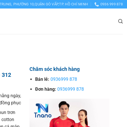
TRUNG, PHƯỜNG 10,QUẬN GÒ VẤP,TP. HỒ CHÍ MINH
0936 999 878
Chăm sóc khách hàng
e 312
Bán lẻ:
0936999 878
Đơn hàng:
0936999 878
hằng ngày,
o đồng phục
hun trơn
 cotton
hun cá mập