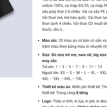
cotton 100%, cá mập 65/35, cá mập PE
sấu poly thái 2-4 chiều. Vải cá sấu PE 
Vải thun mè, mè hàn quốc. Vải thun lạn
thun lạnh 4 chiều. Vải thun CD muối tiê
thuốc, rằn ri…
Màu sắc:
20 màu áo cơ bản có sẵn và
trăm màu theo bảng màu in chuyển nh
Size: Đủ size trẻ em, nam nữ, big size
may sẵn
Trẻ em: 1 – 3 – 5 – 7 – 9 – 11 – 13
Nguời lớn: XS – S – M – L – XL – XX
4XL – 5XL – 6XL – 7XL
Thiết kế mẫu áo:
Miễn phí thiết kế. Th
thiết kế: Trong vòng
8 tiếng
.
Logo:
Thêu vi tính, in lụa, in pet, in deca