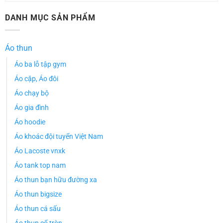
DANH MỤC SẢN PHẨM
Áo thun
Áo ba lỗ tập gym
Áo cặp, Áo đôi
Áo chạy bộ
Áo gia đình
Áo hoodie
Áo khoác đội tuyển Việt Nam
Áo Lacoste vnxk
Áo tank top nam
Áo thun bạn hữu đường xa
Áo thun bigsize
Áo thun cá sấu