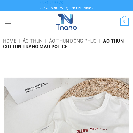
Bỏ
0936 999 878
(8h-21h từ T2-T7; 17h Chủ Nhật)
qua
nội
0
dung
HOME
|
ÁO THUN
|
ÁO THUN ĐỒNG PHỤC
|
AO THUN
COTTON TRANG MAU POLICE