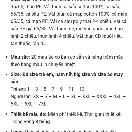
35/65, thun PE. Vải thun cá sấu cotton 100%, cá sấu
65/35, cá sấu PE. Vải thun cá mập cotton 100%, cá mập
65/35, cá mập PE. Vải cá sấu poly thái 2-4 chiều. Vải cá
sấu PE giả 65/35. Vải thun mè, mè hàn quốc. Vải thun
lạnh 2 chiều, thun lạnh 4 chiều. Vải thun CD muối tiêu,
tàn thuốc, rằn ri…
Màu sắc:
20 màu áo cơ bản có sẵn và hàng trăm màu
theo bảng màu in chuyển nhiệt
Size: Đủ size trẻ em, nam nữ, big size và size áo may
sẵn
Trẻ em: 1 – 3 – 5 – 7 – 9 – 11 – 13
Nguời lớn: XS – S – M – L – XL – XXL – XXXL – 4XL –
5XL – 6XL – 7XL
Thiết kế mẫu áo:
Miễn phí thiết kế. Thời gian thiết kế:
Trong vòng
8 tiếng
.
Logo:
Thêu vi tính, in lụa, in pet, in decal, in chuyển