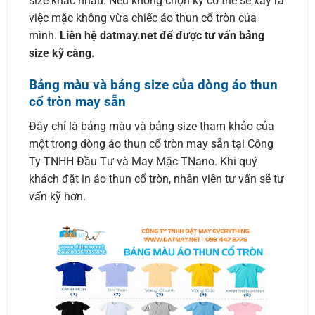
size khác nhau. Nếu không chọn kỹ có thể sẽ xảy ra
việc mặc không vừa chiếc áo thun cổ tròn của
mình.
Liên hệ datmay.net để được tư vấn bảng
size kỹ càng.
Bảng màu và bảng size của dòng áo thun
cổ tròn may sẵn
Đây chỉ là bảng màu và bảng size tham khảo của
một trong dòng áo thun cổ tròn may sẵn tại Công
Ty TNHH Đầu Tư và May Mặc TNano. Khi quý
khách đặt in áo thun cổ tròn, nhân viên tư vấn sẽ tư
vấn kỹ hơn.