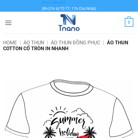
Bỏ
0936 999 878
(8h-21h từ T2-T7; 17h Chủ Nhật)
qua
nội
0
dung
HOME
|
ÁO THUN
|
ÁO THUN ĐỒNG PHỤC
|
ÁO THUN
COTTON CỔ TRÒN IN NHANH