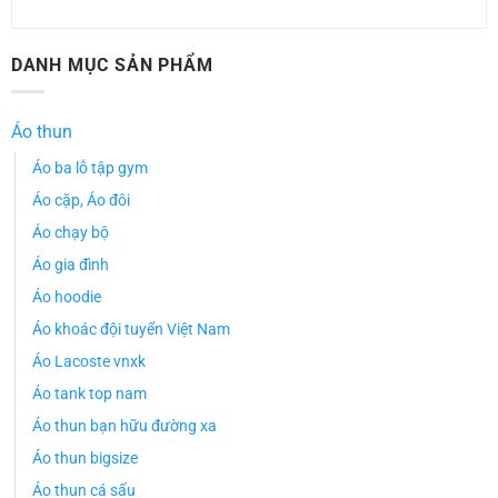
DANH MỤC SẢN PHẨM
Áo thun
Áo ba lỗ tập gym
Áo cặp, Áo đôi
Áo chạy bộ
Áo gia đình
Áo hoodie
Áo khoác đội tuyển Việt Nam
Áo Lacoste vnxk
Áo tank top nam
Áo thun bạn hữu đường xa
Áo thun bigsize
Áo thun cá sấu