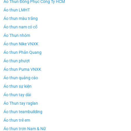
Áo Thun Đồng Phục Công Ty HCM
Áo thun LMHT
Áo thun màu trắng
Áo thun nam có cổ
Áo Thun nhóm
Áo thun Nike VNXK
Áo thun Phản Quang
Áo thun phượt
Áo thun Puma VNXK
Áo thun quảng cáo
Áo thun sự kiện
Áo thun tay dài
Áo Thun tay raglan
Áo thun teambuilding
Áo thun trẻ em
Áo thun trơn Nam & Nữ