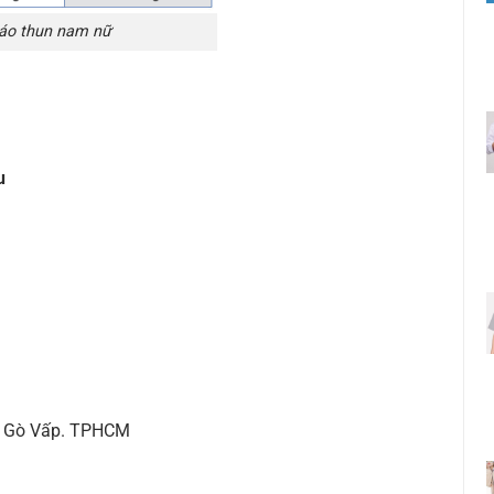
 áo thun nam nữ
u
ận Gò Vấp. TPHCM