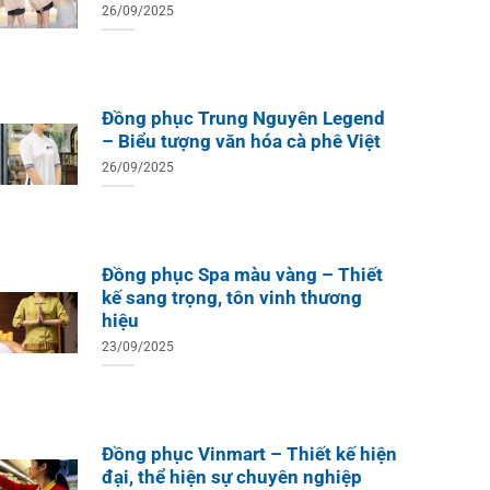
26/09/2025
Đồng phục Trung Nguyên Legend
– Biểu tượng văn hóa cà phê Việt
26/09/2025
Đồng phục Spa màu vàng – Thiết
kế sang trọng, tôn vinh thương
hiệu
ÁO TH
ÁO THUN ĐỒNG PHỤC
Áo Te
Áo Teambuilding Công Ty
23/09/2025
Xuất B
Thiết Kế Ánh Kim
ÁO THUN ĐỒNG PHỤC
o Teambuilding Công Ty
hủy Sản Biển Xanh
Đồng phục Vinmart – Thiết kế hiện
đại, thể hiện sự chuyên nghiệp