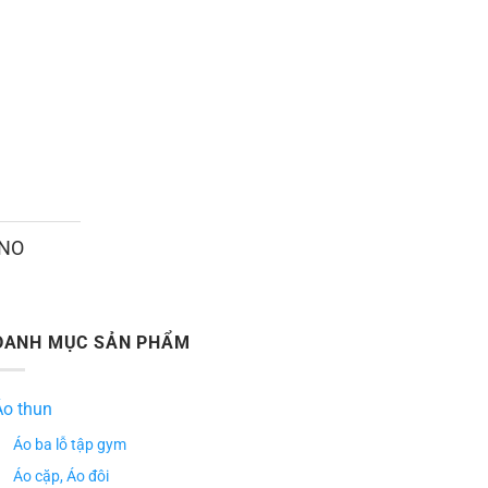
ANO
DANH MỤC SẢN PHẨM
Áo thun
Áo ba lỗ tập gym
Áo cặp, Áo đôi