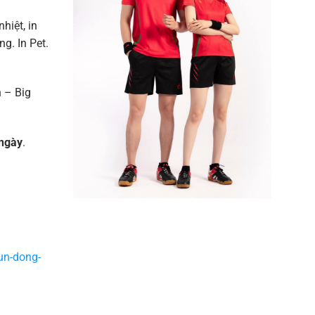
nhiệt, in
g. In Pet.
 – Big
ngày
.
un-dong-