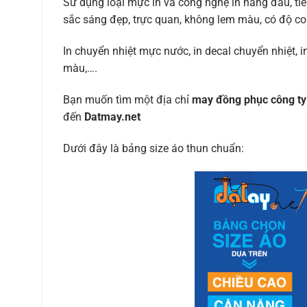
Sử dụng loại mực in và công nghệ in hàng đầu, tiên
sắc sáng đẹp, trực quan, không lem màu, có độ co 
In chuyển nhiệt mực nước, in decal chuyển nhiệt, in
màu,….
Bạn muốn tìm một địa chỉ
may đồng phục công ty 
đến
Datmay.net
Dưới đây là bảng size áo thun chuẩn: