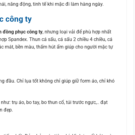
ái, năng động, tinh tế khi mặc đi làm hàng ngày.
c công ty
n đồng phục công ty
, nhưng loại vải để phù hợp nhất
hợp Spandex. Thun cá sấu, cá sấu 2 chiều 4 chiều, cá
mặc mát, bền màu, thấm hút ẩm giúp cho người mặc tự
g đầu. Chỉ lụa tốt không chỉ giúp giữ form áo, chỉ khó
ư: trụ áo, bo tay, bo thun cổ, túi trước ngực,.. đạt
ền đẹp.