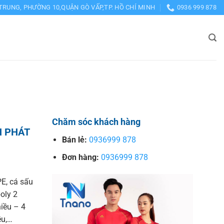
TRUNG, PHƯỜNG 10,QUẬN GÒ VẤP,TP. HỒ CHÍ MINH
0936 999 878
Chăm sóc khách hàng
H PHÁT
Bán lẻ:
0936999 878
Đơn hàng:
0936999 878
E, cá sấu
poly 2
hiều – 4
ều,…