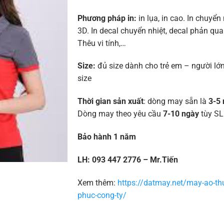
Phương pháp in:
in lụa, in cao. In chuyển 
3D. In decal chuyển nhiệt, decal phản quan
Thêu vi tính,…
Size:
đủ size dành cho trẻ em – người lớn
size
Thời gian sản xuất
: dòng may sẵn là
3-5 
Dòng may theo yêu cầu
7-10 ngày
tùy SL
Bảo hành 1 năm
LH: 093 447 2776 – Mr.Tiến
Xem thêm:
https://datmay.net/may-ao-th
phuc-cong-ty/