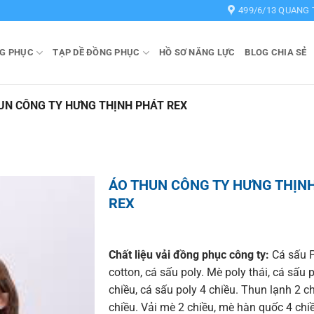
499/6/13 QUANG 
G PHỤC
TẠP DỀ ĐỒNG PHỤC
HỒ SƠ NĂNG LỰC
BLOG CHIA SẺ
UN CÔNG TY HƯNG THỊNH PHÁT REX
ÁO THUN CÔNG TY HƯNG THỊN
REX
Chất liệu vải đồng phục công ty:
Cá sấu P
cotton, cá sấu poly. Mè poly thái, cá sấu 
chiều, cá sấu poly 4 chiều. Thun lạnh 2 c
chiều. Vải mè 2 chiều, mè hàn quốc 4 chi