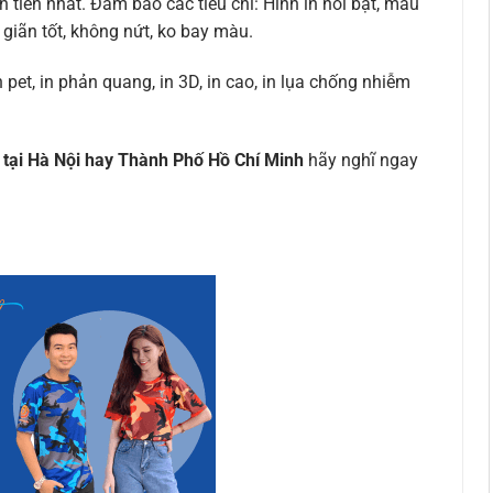
 tiến nhất. Đảm bảo các tiêu chí: Hình in nổi bật, màu
giãn tốt, không nứt, ko bay màu.
 pet, in phản quang, in 3D, in cao, in lụa chống nhiễm
tại Hà Nội hay Thành Phố Hồ Chí Minh
hãy nghĩ ngay