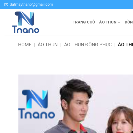
Bỏ
datmaytnano@gmail.com
qua
nội
TRANG CHỦ
ÁO THUN
ĐỒN
dung
HOME
|
ÁO THUN
|
ÁO THUN ĐỒNG PHỤC
|
ÁO TH