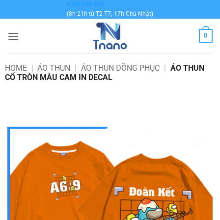
Bỏ
0936 999 878
(8h-21h từ T2-T7; 17h Chủ Nhật)
qua
nội
0
dung
HOME
|
ÁO THUN
|
ÁO THUN ĐỒNG PHỤC
|
ÁO THUN
CỔ TRÒN MÀU CAM IN DECAL