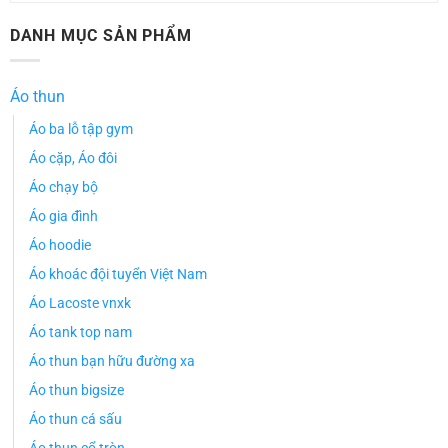
DANH MỤC SẢN PHẨM
Áo thun
Áo ba lỗ tập gym
Áo cặp, Áo đôi
Áo chạy bộ
Áo gia đình
Áo hoodie
Áo khoác đội tuyển Việt Nam
Áo Lacoste vnxk
Áo tank top nam
Áo thun bạn hữu đường xa
Áo thun bigsize
Áo thun cá sấu