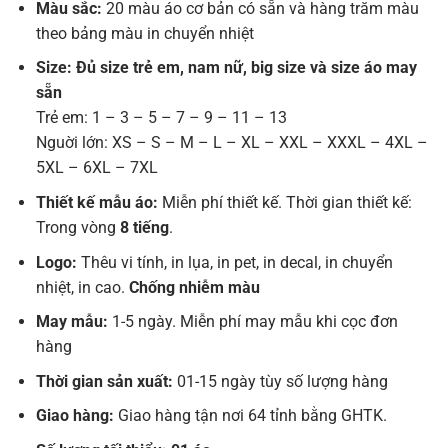
Màu sắc:
20 màu áo cơ bản có sẵn và hàng trăm màu
theo bảng màu in chuyển nhiệt
Size: Đủ size trẻ em, nam nữ, big size và size áo may
sẵn
Trẻ em: 1 – 3 – 5 – 7 – 9 – 11 – 13
Nguời lớn: XS – S – M – L – XL – XXL – XXXL – 4XL –
5XL – 6XL – 7XL
Thiết kế mẫu áo:
Miễn phí thiết kế. Thời gian thiết kế:
Trong vòng
8 tiếng
.
Logo:
Thêu vi tính, in lụa, in pet, in decal, in chuyển
nhiệt, in cao.
Chống nhiễm màu
May mẫu:
1-5 ngày. Miễn phí may mẫu khi cọc đơn
hàng
Thời gian sản xuất:
01-15 ngày tùy số lượng hàng
Giao hàng:
Giao hàng tận nơi 64 tỉnh bằng GHTK.