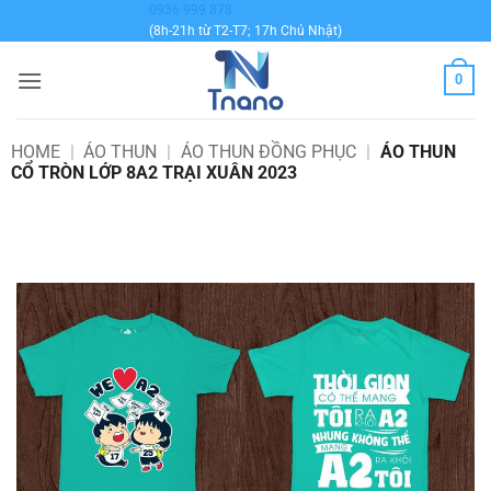
Bỏ
0936 999 878
(8h-21h từ T2-T7; 17h Chủ Nhật)
qua
nội
0
dung
HOME
|
ÁO THUN
|
ÁO THUN ĐỒNG PHỤC
|
ÁO THUN
CỔ TRÒN LỚP 8A2 TRẠI XUÂN 2023