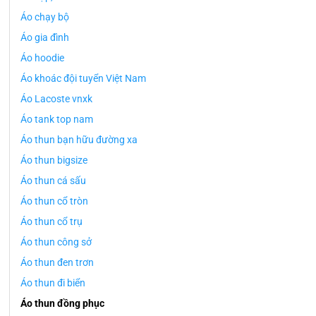
Áo chạy bộ
Áo gia đình
Áo hoodie
Áo khoác đội tuyển Việt Nam
Áo Lacoste vnxk
Áo tank top nam
Áo thun bạn hữu đường xa
Áo thun bigsize
Áo thun cá sấu
Áo thun cổ tròn
Áo thun cổ trụ
Áo thun công sở
Áo thun đen trơn
Áo thun đi biển
Áo thun đồng phục