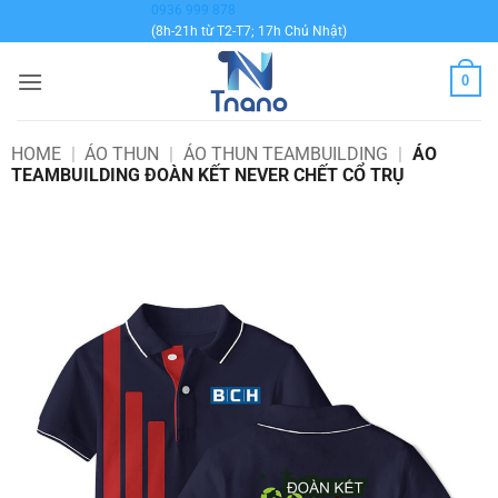
Bỏ
0936 999 878
(8h-21h từ T2-T7; 17h Chủ Nhật)
qua
nội
0
dung
HOME
|
ÁO THUN
|
ÁO THUN TEAMBUILDING
|
ÁO
TEAMBUILDING ĐOÀN KẾT NEVER CHẾT CỔ TRỤ