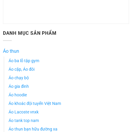
DANH MỤC SẢN PHẨM
Áo thun
Áo ba lỗ tập gym
Áo cặp, Áo đôi
Áo chạy bộ
Áo gia đình
Áo hoodie
Áo khoác đội tuyển Việt Nam
Áo Lacoste vnxk
Áo tank top nam
Áo thun bạn hữu đường xa