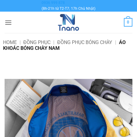
Bỏ
0936 999 878
(8h-21h từ T2-T7; 17h Chủ Nhật)
qua
nội
0
dung
HOME
|
ĐỒNG PHỤC
|
ĐỒNG PHỤC BÓNG CHÀY
|
ÁO
KHOÁC BÓNG CHÀY NAM