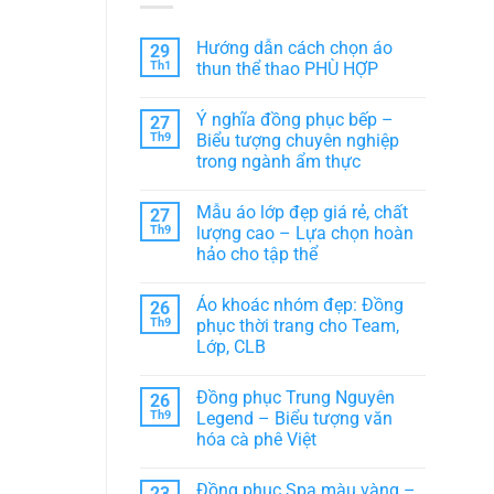
Hướng dẫn cách chọn áo
29
Th1
thun thể thao PHÙ HỢP
Không
có
Ý nghĩa đồng phục bếp –
27
bình
luận
Th9
Biểu tượng chuyên nghiệp
ở
trong ngành ẩm thực
Hướng
dẫn
Không
cách
có
chọn
Mẫu áo lớp đẹp giá rẻ, chất
27
bình
áo
luận
Th9
lượng cao – Lựa chọn hoàn
thun
ở
thể
hảo cho tập thể
Ý
thao
nghĩa
PHÙ
Không
đồng
HỢP
có
phục
Áo khoác nhóm đẹp: Đồng
26
bình
bếp
luận
Th9
phục thời trang cho Team,
–
ở
Biểu
Lớp, CLB
Mẫu
tượng
áo
chuyên
Không
lớp
nghiệp
có
đẹp
Đồng phục Trung Nguyên
26
trong
bình
giá
ngành
luận
Th9
Legend – Biểu tượng văn
rẻ,
ở
ẩm
chất
hóa cà phê Việt
Áo
thực
lượng
khoác
cao
Không
nhóm
–
có
đẹp:
Đồng phục Spa màu vàng –
23
Lựa
bình