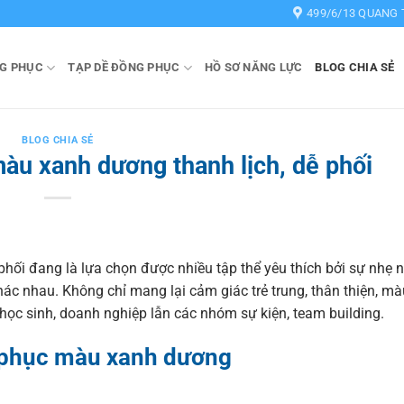
499/6/13 QUANG 
G PHỤC
TẠP DỀ ĐỒNG PHỤC
HỒ SƠ NĂNG LỰC
BLOG CHIA SẺ
BLOG CHIA SẺ
u xanh dương thanh lịch, dễ phối
 phối đang là lựa chọn được nhiều tập thể yêu thích bởi sự nhẹ 
hác nhau. Không chỉ mang lại cảm giác trẻ trung, thân thiện, m
học sinh, doanh nghiệp lẫn các nhóm sự kiện, team building.
 phục màu xanh dương