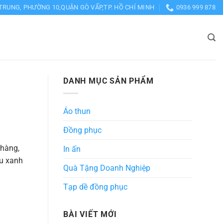
TRUNG, PHƯỜNG 10,QUẬN GÒ VẤP,TP. HỒ CHÍ MINH
0936 999 878
DANH MỤC SẢN PHẨM
Áo thun
Đồng phục
nhàng,
In ấn
àu xanh
Quà Tặng Doanh Nghiệp
Tạp dề đồng phục
BÀI VIẾT MỚI