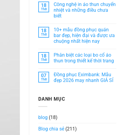
phục
có
phong
Công nghệ in áo thun chuyển
18
HD
bình
cách
Bank:
luận
Th8
nhiệt và những điều chưa
dịch
Sự
ở
vụ
biết
kết
10+
khách
hợp
Mẫu
sạn
Không
hài
đồng
có
hòa
phục
10+ mẫu đồng phục quán
18
bình
giữa
áo
luận
Th8
bar đẹp, hiện đại và được ưa
thẩm
bà
ở
mỹ
ba
chuộng nhất hiện nay
Công
và
đẹp,
nghệ
tiện
chuẩn
Không
in
ích
form
có
áo
Phân biệt các loại bo cổ áo
18
dáng
bình
thun
luận
Th8
thun trong thiết kế thời trang
chuyển
ở
nhiệt
10+
Không
và
mẫu
có
những
Đồng phục Eximbank: Mẫu
07
đồng
bình
điều
phục
luận
Th8
đẹp 2026 may nhanh GIÁ SỈ
chưa
quán
ở
biết
bar
Phân
Không
đẹp,
biệt
có
hiện
các
bình
DANH MỤC
đại
loại
luận
và
bo
ở
được
cổ
Đồng
ưa
áo
phục
chuộng
thun
Eximbank:
blog
(18)
nhất
trong
Mẫu
hiện
thiết
đẹp
nay
kế
2026
Blog chia sẻ
(211)
thời
may
trang
nhanh