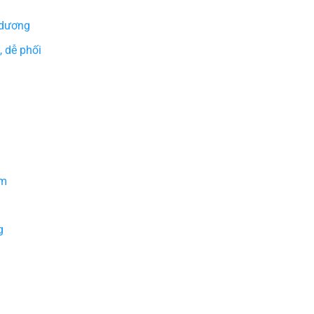
 dương
 dễ phối
ậm
g