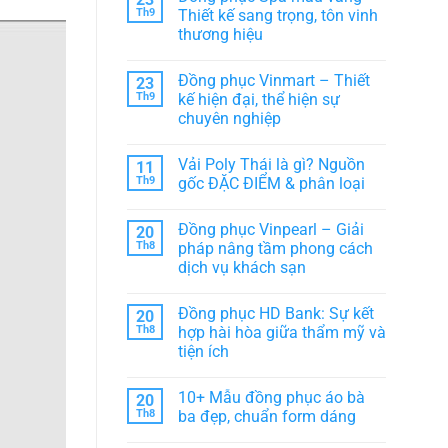
Đồng
chọn
luận
Th9
Thiết kế sang trọng, tôn vinh
phục
ở
hoàn
thời
thương hiệu
Đồng
hảo
trang
phục
cho
cho
Không
Trung
tập
Team,
có
Nguyên
thể
Đồng phục Vinmart – Thiết
23
Lớp,
bình
Legend
CLB
luận
Th9
kế hiện đại, thể hiện sự
–
ở
Biểu
chuyên nghiệp
Đồng
tượng
phục
văn
Không
Spa
hóa
có
màu
Vải Poly Thái là gì? Nguồn
11
cà
bình
vàng
phê
luận
Th9
gốc ĐẶC ĐIỂM & phân loại
–
ở
Việt
Thiết
Đồng
Không
kế
phục
có
sang
Đồng phục Vinpearl – Giải
20
Vinmart
bình
trọng,
–
luận
Th8
pháp nâng tầm phong cách
tôn
Thiết
ở
vinh
dịch vụ khách sạn
kế
Vải
thương
hiện
Poly
hiệu
Không
đại,
Thái
có
thể
là
Đồng phục HD Bank: Sự kết
20
bình
hiện
gì?
luận
Th8
hợp hài hòa giữa thẩm mỹ và
sự
Nguồn
ở
chuyên
gốc
tiện ích
Đồng
nghiệp
ĐẶC
phục
ĐIỂM
Không
Vinpearl
&
có
–
10+ Mẫu đồng phục áo bà
20
phân
bình
Giải
loại
luận
Th8
ba đẹp, chuẩn form dáng
pháp
ở
nâng
Đồng
Không
tầm