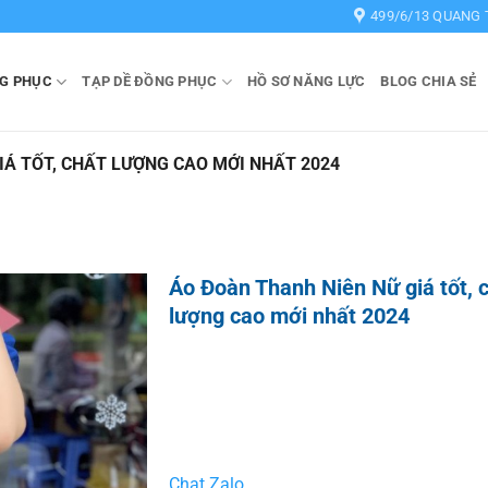
499/6/13 QUANG 
G PHỤC
TẠP DỀ ĐỒNG PHỤC
HỒ SƠ NĂNG LỰC
BLOG CHIA SẺ
IÁ TỐT, CHẤT LƯỢNG CAO MỚI NHẤT 2024
Áo Đoàn Thanh Niên Nữ giá tốt, 
lượng cao mới nhất 2024
Chat Zalo