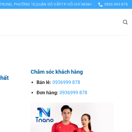
TRUNG, PHƯỜNG 10,QUẬN GÒ VẤP,TP. HỒ CHÍ MINH
0936 999 878
Chăm sóc khách hàng
chất
Bán lẻ:
0936999 878
Đơn hàng:
0936999 878