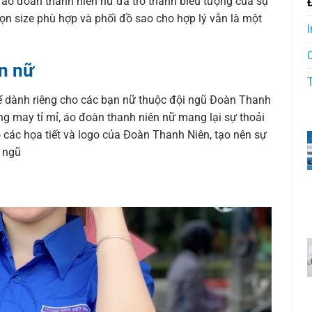
g, áo đoàn thanh niên nữ đã trở thành biểu tượng của sự
chọn size phù hợp và phối đồ sao cho hợp lý vẫn là một
I
n nữ
kế dành riêng cho các bạn nữ thuộc đội ngũ Đoàn Thanh
ng may tỉ mỉ, áo đoàn thanh niên nữ mang lại sự thoải
 các họa tiết và logo của Đoàn Thanh Niên, tạo nên sự
i ngũ