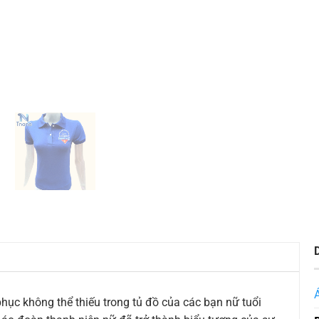
hục không thể thiếu trong tủ đồ của các bạn nữ tuổi