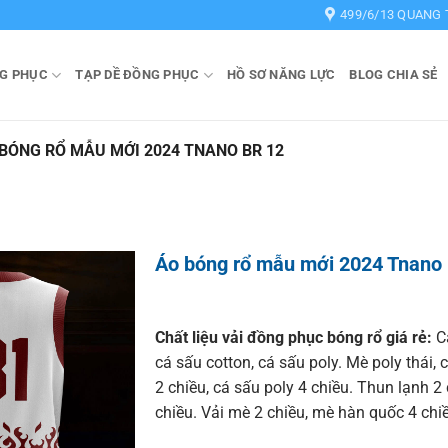
499/6/13 QUANG 
G PHỤC
TẠP DỀ ĐỒNG PHỤC
HỒ SƠ NĂNG LỰC
BLOG CHIA SẺ
BÓNG RỔ MẪU MỚI 2024 TNANO BR 12
Áo bóng rổ mẫu mới 2024 Tnano
Chất liệu vải đồng phục bóng rổ giá rẻ:
Cá
cá sấu cotton, cá sấu poly. Mè poly thái, 
2 chiều, cá sấu poly 4 chiều. Thun lạnh 2
chiều. Vải mè 2 chiều, mè hàn quốc 4 chi