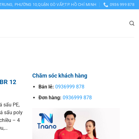
TRUNG, PHƯỜNG 10,QUẬN GÒ VẤP,TP. HỒ CHÍ MINH
0936 999 878
Chăm sóc khách hàng
 BR 12
Bán lẻ:
0936999 878
Đơn hàng:
0936999 878
 sấu PE,
cá sấu poly
 chiều – 4
ều,…