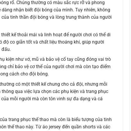
i bóng rổ. Chúng thường có màu sắc rực rỡ và phong
 dàng nhận biết đội bóng của mình. Tuy nhiên, không
g của tinh thần đội bóng và lòng trung thành của người
iết kế thoải mái và linh hoạt để người chơi có thể di
độ co giãn tốt và chất liệu thoáng khí, giúp người
n đấu.
phụ kiện như vớ, mũ và bảo vệ cổ tay cũng đóng vai trò
ông chỉ bảo vệ cơ thể của người chơi mà còn tạo điểm
hong cách cho đội bóng.
hường có một thiết kế chung cho cả đội, nhưng mỗi
 thông qua việc lựa chọn các phụ kiện và trang phục
nh của mỗi người mà còn tôn vinh sự đa dạng và cá
của trang phục thể thao mà còn là biểu tượng của tinh
môn thể thao này. Từ áo jersey đến quần shorts và các