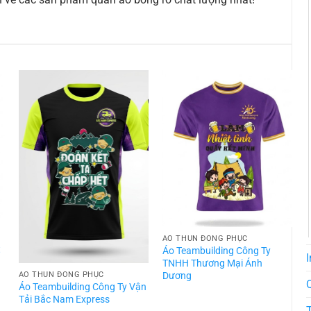
ÁO THUN ĐỒNG PHỤC
t
Áo Teambuilding Công Ty
I
TNHH Thương Mại Ánh
Dương
ÁO THUN ĐỒNG PHỤC
Áo Teambuilding Công Ty Vận
Á
Tải Bắc Nam Express
T