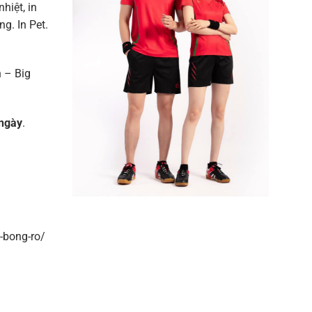
nhiệt, in
g. In Pet.
 – Big
ngày
.
-bong-ro/