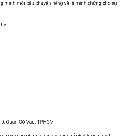
g mình một câu chuyện riêng và là minh chứng cho sự
 hệ:
 10, Quận Gò Vấp. TPHCM
n về các sản phẩm quần áo bóng rổ chất lượng nhất!