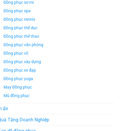
Đồng phục sơ mi
Đồng phục spa
Đồng phục tennis
Đồng phục thể dục
Đồng phục thể thao
Đồng phục văn phòng
Đồng phục võ
Đồng phục xây dựng
Đồng phục xe đạp
Đồng phục yoga
May Đồng phục
Mũ đồng phục
ÁO TH
ÁO THUN ĐỒNG PHỤC
Áo Te
Áo Teambuilding Công Ty
n ấn
Xuất B
Thiết Kế Ánh Kim
ÁO THUN ĐỒNG PHỤC
Quà Tặng Doanh Nghiệp
o Teambuilding Công Ty
hủy Sản Biển Xanh
Tạp dề đồng phục