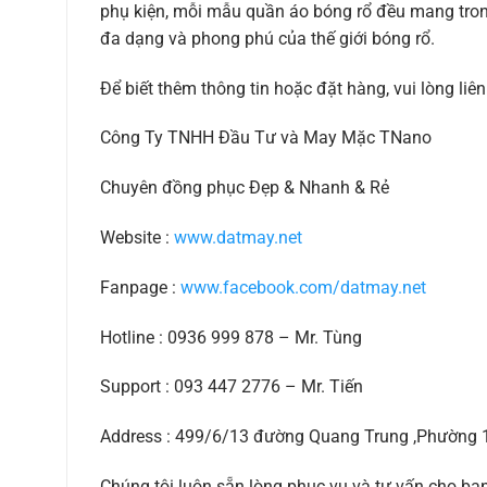
phụ kiện, mỗi mẫu quần áo bóng rổ đều mang tron
đa dạng và phong phú của thế giới bóng rổ.
Để biết thêm thông tin hoặc đặt hàng, vui lòng liên
Công Ty TNHH Đầu Tư và May Mặc TNano
Chuyên đồng phục Đẹp & Nhanh & Rẻ
Website :
www.datmay.net
Fanpage :
www.facebook.com/datmay.net
Hotline : 0936 999 878 – Mr. Tùng
Support : 093 447 2776 – Mr. Tiến
Address : 499/6/13 đường Quang Trung ,Phường
Chúng tôi luôn sẵn lòng phục vụ và tư vấn cho bạ