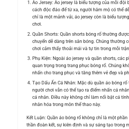
Áo Jersey: Áo jersey là biểu tượng của mỗi độ
cách độc đáo để từ xa, người hâm mộ có thể dễ
chỉ là một mảnh vải, áo jersey còn là biểu tượn
chơi.
Quần Shorts: Quần shorts bóng rổ thường được th
chuyển dễ dàng trên sân bóng. Chúng thường có 
chơi cảm thấy thoải mái và tự tin trong mỗi trậ
Phụ Kiện: Ngoài áo jersey và quần shorts, các 
quan trọng trong trang phục bóng rổ. Chúng kh
nhấn cho trang phục và tăng thêm vẻ đẹp và p
Tạo Dấu Ấn Cá Nhân: Mặc dù quần áo bóng rổ t
người chơi vẫn có thể tạo ra điểm nhấn cá nhân
cá nhân. Điều này không chỉ làm nổi bật cá tí
nhân hóa trong môn thể thao này.
Kết Luận: Quần áo bóng rổ không chỉ là một phần 
thần đoàn kết, sự kiên định và sự sáng tạo trong 