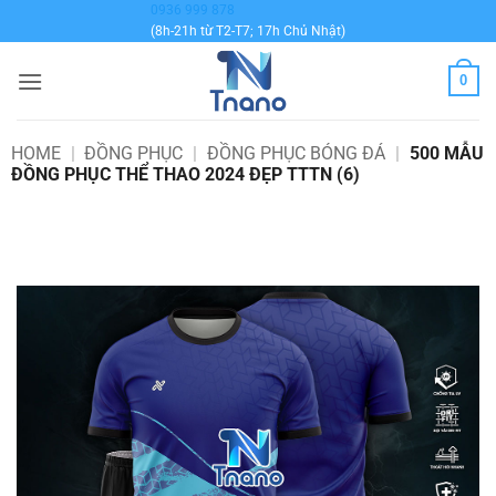
Bỏ
0936 999 878
(8h-21h từ T2-T7; 17h Chủ Nhật)
qua
nội
0
dung
HOME
|
ĐỒNG PHỤC
|
ĐỒNG PHỤC BÓNG ĐÁ
|
500 MẪU
ĐỒNG PHỤC THỂ THAO 2024 ĐẸP TTTN (6)