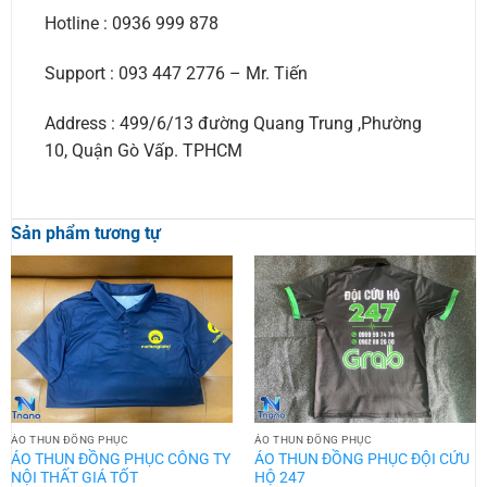
Hotline : 0936 999 878
Support : 093 447 2776 – Mr. Tiến
Address : 499/6/13 đường Quang Trung ,Phường
10, Quận Gò Vấp. TPHCM
Sản phẩm tương tự
ÁO THUN ĐỒNG PHỤC
ÁO THUN ĐỒNG PHỤC
ÁO THUN ĐỒNG PHỤC CÔNG TY
ÁO THUN ĐỒNG PHỤC ĐỘI CỨU
NỘI THẤT GIÁ TỐT
HỘ 247