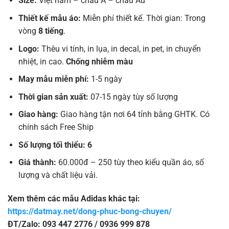
Size:
Việt nam – châu Á – châu Âu
Thiết kế mẫu áo:
Miễn phí thiết kế. Thời gian: Trong
vòng
8 tiếng
.
Logo:
Thêu vi tính, in lụa, in decal, in pet, in chuyển
nhiệt, in cao.
Chống nhiễm màu
May mẫu miễn phí:
1-5 ngày
Thời gian sản xuất:
07-15 ngày tùy số lượng
Giao hàng:
Giao hàng tận nơi 64 tỉnh bằng GHTK. Có
chính sách Free Ship
Số lượng tối thiểu: 6
Giá thành:
60.000đ – 250 tùy theo kiểu quần áo, số
lượng và chất liệu vải.
Xem thêm các mẫu Adidas khác tại:
https://datmay.net/dong-phuc-bong-chuyen/
ĐT/Zalo: 093 447 2776 / 0936 999 878