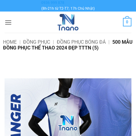
Bỏ
0936 999 878
(8h-21h từ T2-T7; 17h Chủ Nhật)
qua
nội
0
dung
HOME
|
ĐỒNG PHỤC
|
ĐỒNG PHỤC BÓNG ĐÁ
|
500 MẪU
ĐỒNG PHỤC THỂ THAO 2024 ĐẸP TTTN (5)