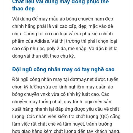
Chất liệu vải dùng may đồng phục thể
thao đẹp
Vải dùng để may mẫu áo bóng chuyền nam đẹp
chính hãng phải là vải cao cấp, đẹp, mặc vào dễ
chịu. Chúng tôi có các loại vải và phụ kiện chính
phẩm của Adidas. Vải thị trường thì phải chọn loại
cao cấp như pc, poly 2 da, mè nhập. Và đặc biệt là
dòng vải thun dệt theo chu kỳ.
Đội ngũ công nhân may có tay nghề cao
Đội ngũ công nhân may tại datmay.net được tuyển
chọn kỹ lưỡng vừa có kinh nghiệm may quần áo
bóng chuyền vnxk vừa có tính kỷ luật cao. Các
chuyền may thống nhất, quy trình logic nên sản
xuất hàng nhanh lại đáp ứng được yêu cầu về chất
lượng. Các nhân viên kiểm tra chất lượng (QC) cũng
làm việc rất chặt chẽ và tâm huyết, tránh trường
hợp giao hàng kém chất lượng đến tay khách hàng.