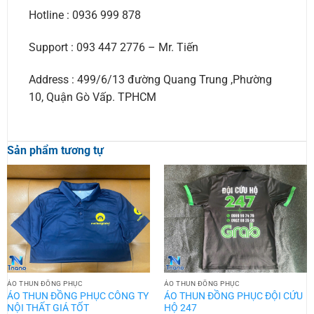
Hotline : 0936 999 878
Support : 093 447 2776 – Mr. Tiến
Address : 499/6/13 đường Quang Trung ,Phường
10, Quận Gò Vấp. TPHCM
Sản phẩm tương tự
ÁO THUN ĐỒNG PHỤC
ÁO THUN ĐỒNG PHỤC
ÁO THUN ĐỒNG PHỤC CÔNG TY
ÁO THUN ĐỒNG PHỤC ĐỘI CỨU
NỘI THẤT GIÁ TỐT
HỘ 247