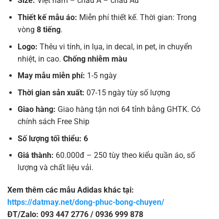
Size:
Việt nam – châu Á – châu Âu
Thiết kế mẫu áo:
Miễn phí thiết kế. Thời gian: Trong
vòng
8 tiếng
.
Logo:
Thêu vi tính, in lụa, in decal, in pet, in chuyển
nhiệt, in cao.
Chống nhiễm màu
May mẫu miễn phí:
1-5 ngày
Thời gian sản xuất:
07-15 ngày tùy số lượng
Giao hàng:
Giao hàng tận nơi 64 tỉnh bằng GHTK. Có
chính sách Free Ship
Số lượng tối thiểu: 6
Giá thành:
60.000đ – 250 tùy theo kiểu quần áo, số
lượng và chất liệu vải.
Xem thêm các mẫu Adidas khác tại:
https://datmay.net/dong-phuc-bong-chuyen/
ĐT/Zalo: 093 447 2776 / 0936 999 878