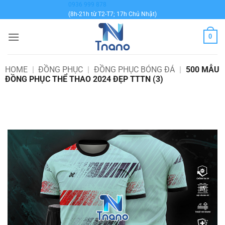
Bỏ
0936 999 878
(8h-21h từ T2-T7; 17h Chủ Nhật)
qua
nội
0
dung
HOME
|
ĐỒNG PHỤC
|
ĐỒNG PHỤC BÓNG ĐÁ
|
500 MẪU
ĐỒNG PHỤC THỂ THAO 2024 ĐẸP TTTN (3)