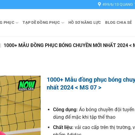
499/6/13 QUANG 
G PHỤC
TẠP DỀ ĐỒNG PHỤC
HỒ SƠ NĂNG LỰC
BLOG CHIA SẺ
|
1000+ MẪU ĐỒNG PHỤC BÓNG CHUYỀN MỚI NHẤT 2024 < M
1000+ Mẫu đồng phục bóng chu
nhất 2024 < MS 07 >
Công dụng:
Áo bóng chuyền đội tuyển
dùng để mặc khi tập thể thao
Chất liệu:
vải cao cấp trên thị trường, 
phẩm Adidas