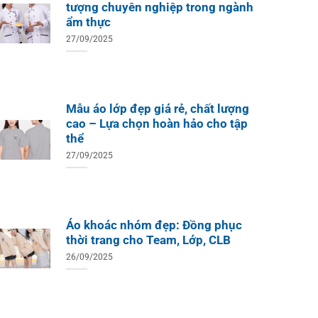
Xuất B
Thiết Kế Ánh Kim
tượng chuyên nghiệp trong ngành
ÁO THUN ĐỒNG PHỤC
ẩm thực
o Teambuilding Công Ty
hủy Sản Biển Xanh
27/09/2025
Mẫu áo lớp đẹp giá rẻ, chất lượng
cao – Lựa chọn hoàn hảo cho tập
thể
27/09/2025
Áo khoác nhóm đẹp: Đồng phục
thời trang cho Team, Lớp, CLB
26/09/2025