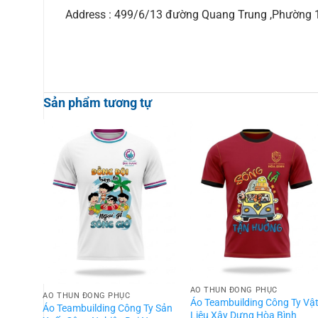
Address : 499/6/13 đường Quang Trung ,Phường
Sản phẩm tương tự
ÁO THUN ĐỒNG PHỤC
ÁO THUN ĐỒNG PHỤC
Áo Teambuilding Công Ty Vậ
Áo Teambuilding Công Ty Sản
Liệu Xây Dựng Hòa Bình