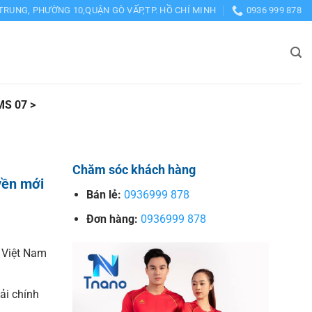
TRUNG, PHƯỜNG 10,QUẬN GÒ VẤP,TP. HỒ CHÍ MINH
0936 999 878
S 07 >
Chăm sóc khách hàng
yền mới
Bán lẻ:
0936999 878
Đơn hàng:
0936999 878
 Việt Nam
vải chính