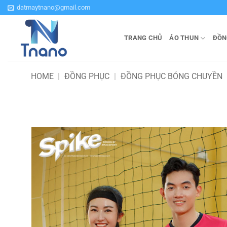
Bỏ
datmaytnano@gmail.com
qua
nội
TRANG CHỦ
ÁO THUN
ĐỒN
dung
HOME
|
ĐỒNG PHỤC
|
ĐỒNG PHỤC BÓNG CHUYỀN