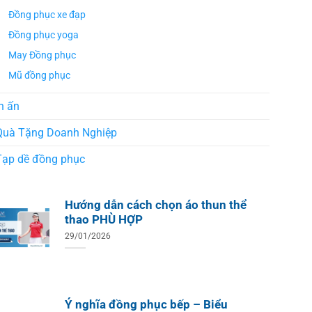
Đồng phục xe đạp
Đồng phục yoga
May Đồng phục
Mũ đồng phục
n ấn
Quà Tặng Doanh Nghiệp
Tạp dề đồng phục
Hướng dẫn cách chọn áo thun thể
thao PHÙ HỢP
29/01/2026
ÁO TH
ÁO THUN ĐỒNG PHỤC
Áo Te
Áo Teambuilding Công Ty
Ý nghĩa đồng phục bếp – Biểu