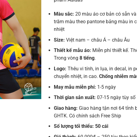
Màu sắc:
20 màu áo cơ bản có sẵn và
trăm màu theo pantone bảng màu in 
nhiệt
Size:
Việt nam – châu Á – châu Âu
Thiết kế mẫu áo:
Miễn phí thiết kế. Th
Trong vòng
8 tiếng
.
Logo:
Thêu vi tính, in lụa, in decal, in pe
chuyển nhiệt, in cao.
Chống nhiễm mà
May mẫu miễn phí:
1-5 ngày
Thời gian sản xuất:
07-15 ngày tùy số
Giao hàng:
Giao hàng tận nơi 64 tỉnh 
GHTK. Có chính sách Free Ship
Số lượng tối thiểu: 50 cái
Giá thành:
60.000đ – 250 tùy theo kiể