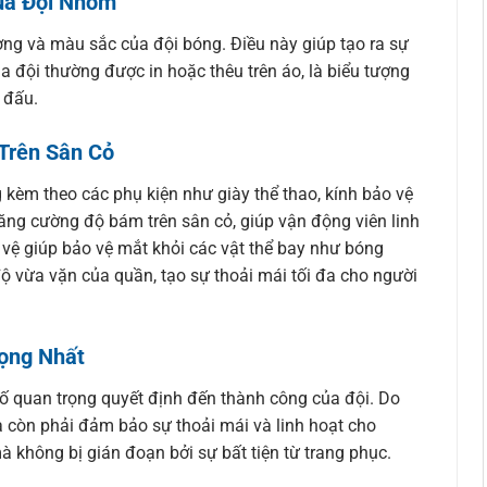
ủa Đội Nhóm
g và màu sắc của đội bóng. Điều này giúp tạo ra sự
a đội thường được in hoặc thêu trên áo, là biểu tượng
 đấu.
Trên Sân Cỏ
kèm theo các phụ kiện như giày thể thao, kính bảo vệ
 tăng cường độ bám trên sân cỏ, giúp vận động viên linh
 vệ giúp bảo vệ mắt khỏi các vật thể bay như bóng
độ vừa vặn của quần, tạo sự thoải mái tối đa cho người
rọng Nhất
 tố quan trọng quyết định đến thành công của đội. Do
còn phải đảm bảo sự thoải mái và linh hoạt cho
à không bị gián đoạn bởi sự bất tiện từ trang phục.