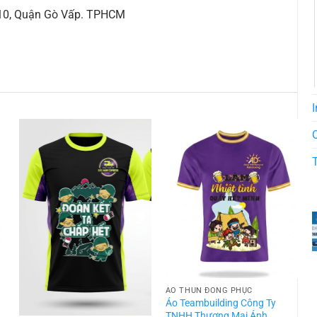
 10, Quận Gò Vấp. TPHCM
I
ÁO THUN ĐỒNG PHỤC
t
Áo Teambuilding Công Ty
TNHH Thương Mại Ánh