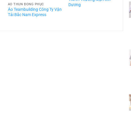
Dương
ÁO THUN ĐỒNG PHỤC
Áo Teambuilding Công Ty Vận
Á
Tải Bắc Nam Express
T