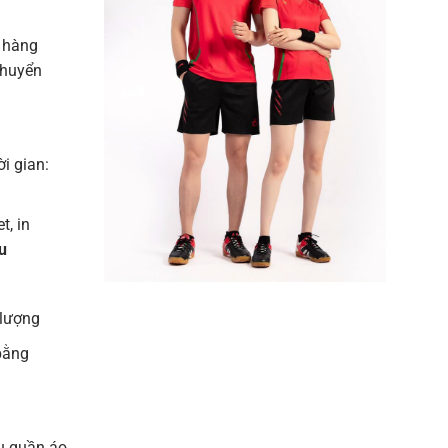
 hàng
chuyển
ời gian:
t, in
u
 lượng
bằng
u quần áo,