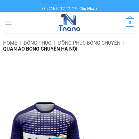
Bỏ
0936 999 878
(8h-21h từ T2-T7; 17h Chủ Nhật)
qua
nội
0
dung
HOME
|
ĐỒNG PHỤC
|
ĐỒNG PHỤC BÓNG CHUYỀN
|
QUẦN ÁO BÓNG CHUYỀN HÀ NỘI