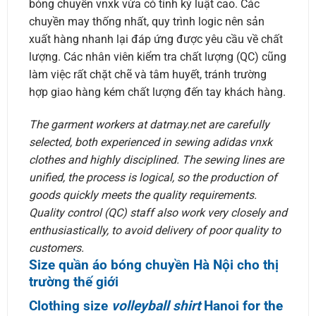
bóng chuyền vnxk vừa có tính kỷ luật cao. Các
chuyền may thống nhất, quy trình logic nên sản
xuất hàng nhanh lại đáp ứng được yêu cầu về chất
lượng. Các nhân viên kiểm tra chất lượng (QC) cũng
làm việc rất chặt chẽ và tâm huyết, tránh trường
hợp giao hàng kém chất lượng đến tay khách hàng.
The garment workers at datmay.net are carefully
selected, both experienced in sewing adidas vnxk
clothes and highly disciplined. The sewing lines are
unified, the process is logical, so the production of
goods quickly meets the quality requirements.
Quality control (QC) staff also work very closely and
enthusiastically, to avoid delivery of poor quality to
customers.
Size quần áo bóng chuyền Hà Nội cho thị
trường thế giới
Clothing size
volleyball shirt
Hanoi for the