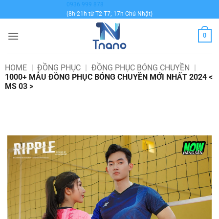
Bỏ
0936 999 878
(8h-21h từ T2-T7; 17h Chủ Nhật)
qua
nội
0
dung
HOME
|
ĐỒNG PHỤC
|
ĐỒNG PHỤC BÓNG CHUYỀN
|
1000+ MẪU ĐỒNG PHỤC BÓNG CHUYỀN MỚI NHẤT 2024 <
MS 03 >