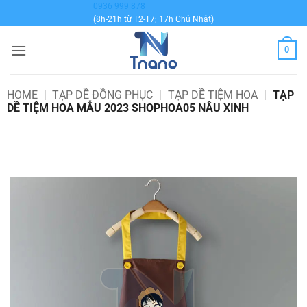
Bỏ
0936 999 878
(8h-21h từ T2-T7; 17h Chủ Nhật)
qua
nội
0
dung
HOME
|
TẠP DỀ ĐỒNG PHỤC
|
TẠP DỀ TIỆM HOA
|
TẠP
DỀ TIỆM HOA MẪU 2023 SHOPHOA05 NÂU XINH