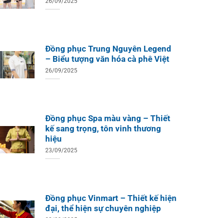
26/09/2025
Đồng phục Trung Nguyên Legend
– Biểu tượng văn hóa cà phê Việt
26/09/2025
Đồng phục Spa màu vàng – Thiết
kế sang trọng, tôn vinh thương
hiệu
23/09/2025
ÁO TH
ÁO THUN ĐỒNG PHỤC
Áo Te
Áo Teambuilding Công Ty
Xuất B
Thiết Kế Ánh Kim
ÁO THUN ĐỒNG PHỤC
Đồng phục Vinmart – Thiết kế hiện
o Teambuilding Công Ty
đại, thể hiện sự chuyên nghiệp
hủy Sản Biển Xanh