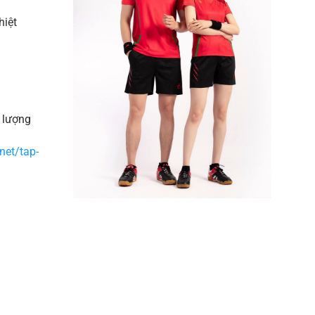
hiệt
ố lượng
net/tap-