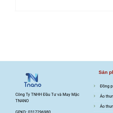
Sản p
Đồng p
Công Ty TNHH Đầu Tư và May Mặc
Áo thu
TNANO
Áo thu
GPKD: 0317296980