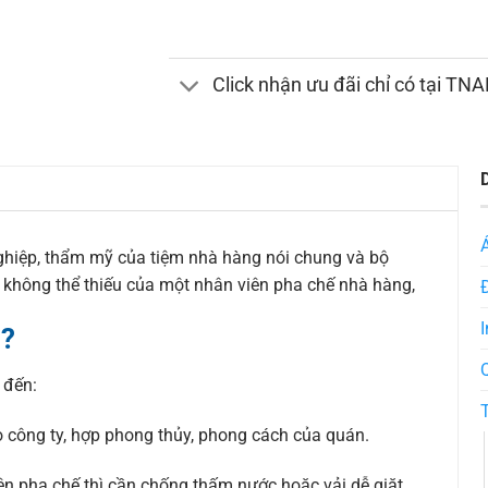
Click nhận ưu đãi chỉ có tại TN
ghiệp, thẩm mỹ của tiệm nhà hàng nói chung và bộ
n không thể thiếu của một nhân viên pha chế nhà hàng,
I
 ?
 đến:
 công ty, hợp phong thủy, phong cách của quán.
iên pha chế thì cần chống thấm nước hoặc vải dễ giặt.