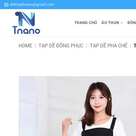
Bỏ
datmaytnano@gmail.com
qua
nội
TRANG CHỦ
ÁO THUN
ĐỒN
dung
HOME
|
TẠP DỀ ĐỒNG PHỤC
|
TẠP DỀ PHA CHẾ
|