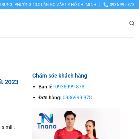
TRUNG, PHƯỜNG 10,QUẬN GÒ VẤP,TP. HỒ CHÍ MINH
0936 999 878
Chăm sóc khách hàng
ất 2023
Bán lẻ:
0936999 878
Đơn hàng:
0936999 878
 simili,