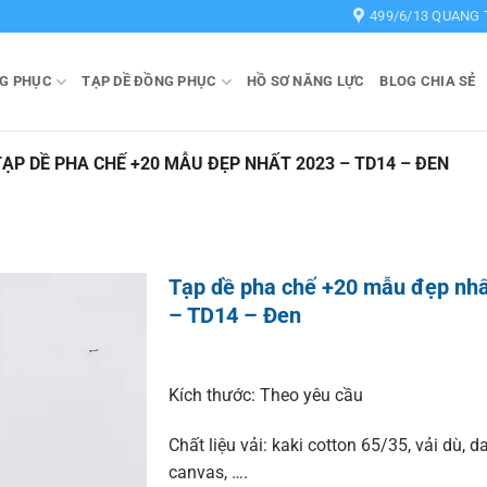
499/6/13 QUANG 
G PHỤC
TẠP DỀ ĐỒNG PHỤC
HỒ SƠ NĂNG LỰC
BLOG CHIA SẺ
TẠP DỀ PHA CHẾ +20 MẪU ĐẸP NHẤT 2023 – TD14 – ĐEN
Tạp dề pha chế +20 mẫu đẹp nh
– TD14 – Đen
Kích thước: Theo yêu cầu
Chất liệu vải: kaki cotton 65/35, vải dù, da
canvas, ….