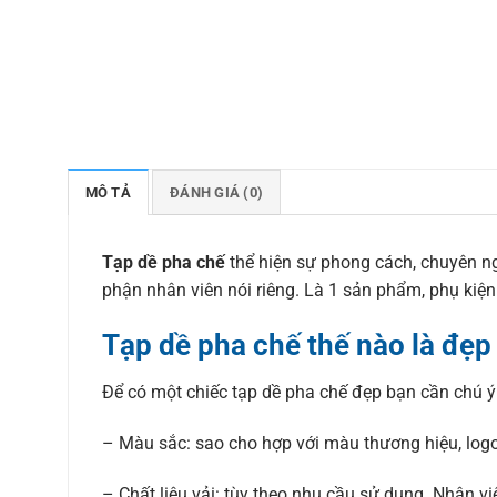
MÔ TẢ
ĐÁNH GIÁ (0)
Tạp dề pha chế
thể hiện sự phong cách, chuyên n
phận nhân viên nói riêng. Là 1 sản phẩm, phụ kiệ
Tạp dề pha chế thế nào là đẹp
Để có một chiếc tạp dề pha chế đẹp bạn cần chú ý
– Màu sắc: sao cho hợp với màu thương hiệu, logo
– Chất liệu vải: tùy theo nhu cầu sử dụng. Nhân v