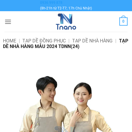
Bỏ
0936 999 878
(8h-21h từ T2-T7; 17h Chủ Nhật)
qua
nội
0
dung
HOME
|
TẠP DỀ ĐỒNG PHỤC
|
TẠP DỀ NHÀ HÀNG
|
TẠP
DỀ NHÀ HÀNG MẪU 2024 TDNN(24)