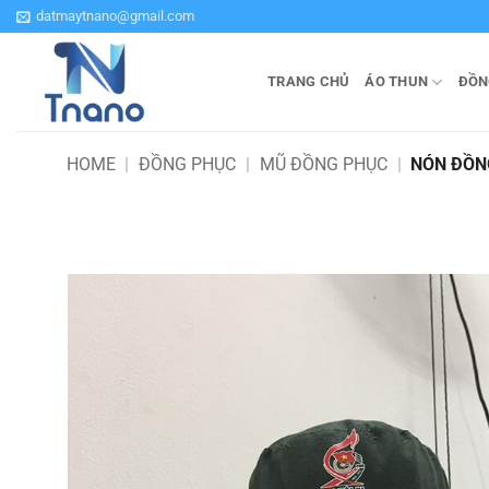
Bỏ
datmaytnano@gmail.com
qua
nội
TRANG CHỦ
ÁO THUN
ĐỒN
dung
HOME
|
ĐỒNG PHỤC
|
MŨ ĐỒNG PHỤC
|
NÓN ĐỒNG