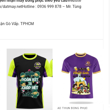
yên nhận may đồng phục theo yêu cầu
Website
datmay.netHotline : 0936 999 878 – Mr. Tùng
Quận Gò Vấp. TPHCM
ÁO THUN ĐỒNG PHỤC