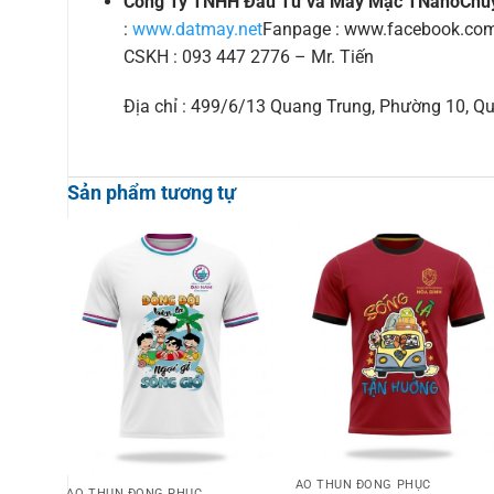
Công Ty TNHH Đầu Tư và May Mặc TNano
Chu
:
www.datmay.net
Fanpage : www.facebook.com/
CSKH : 093 447 2776 – Mr. Tiến
Địa chỉ : 499/6/13 Quang Trung, Phường 10, 
Sản phẩm tương tự
ÁO THUN ĐỒNG PHỤC
ÁO THUN ĐỒNG PHỤC