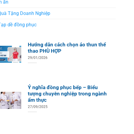
n ấn
Áo Te
Áo Teambuilding Công Ty
Xuất B
Thiết Kế Ánh Kim
Quà Tặng Doanh Nghiệp
ÁO THUN ĐỒNG PHỤC
o Teambuilding Công Ty
Tạp dề đồng phục
hủy Sản Biển Xanh
Hướng dẫn cách chọn áo thun thể
thao PHÙ HỢP
29/01/2026
Ý nghĩa đồng phục bếp – Biểu
tượng chuyên nghiệp trong ngành
ẩm thực
27/09/2025