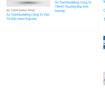
I
t
Áo Teambuilding Công Ty
TNHH Thương Mại Ánh
Dương
ÁO THUN ĐỒNG PHỤC
Áo Teambuilding Công Ty Vận
Á
Tải Bắc Nam Express
T