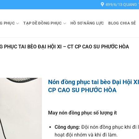
499/6/13 QUANG 
G PHỤC
TẠP DỀ ĐỒNG PHỤC
HỒ SƠ NĂNG LỰC
BLOG CHIA SẺ
 PHỤC TAI BÈO ĐẠI HỘI XI – CT CP CAO SU PHƯỚC HÒA
Nón đồng phục tai bèo Đại Hội X
CP CAO SU PHƯỚC HÒA
May nón đồng phục số lượng ít
Công dụng:
Đội nón đồng phục khi đi 
hoạt đội nhóm và khi đi làm.