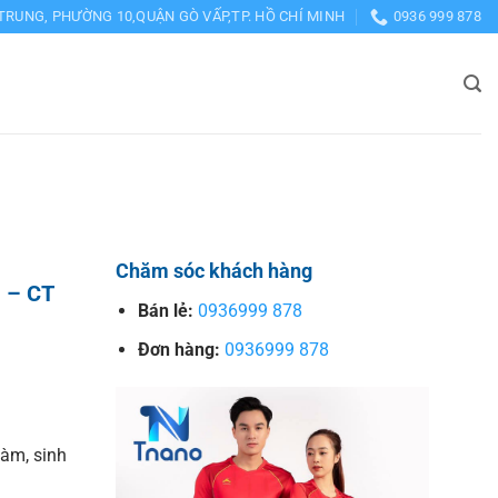
TRUNG, PHƯỜNG 10,QUẬN GÒ VẤP,TP. HỒ CHÍ MINH
0936 999 878
Chăm sóc khách hàng
I – CT
Bán lẻ:
0936999 878
Đơn hàng:
0936999 878
làm, sinh