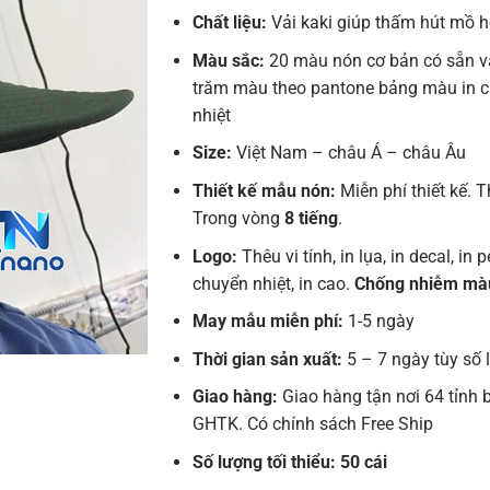
Chất liệu:
Vải kaki giúp thấm hút mồ hô
Màu sắc:
20 màu nón cơ bản có sẵn v
trăm màu theo pantone bảng màu in 
nhiệt
Size:
Việt Nam – châu Á – châu Âu
Thiết kế mẫu nón:
Miễn phí thiết kế. T
Trong vòng
8 tiếng
.
Logo:
Thêu vi tính, in lụa, in decal, in pe
chuyển nhiệt, in cao.
Chống nhiễm mà
May mẫu miễn phí:
1-5 ngày
Thời gian sản xuất:
5 – 7 ngày tùy số
Giao hàng:
Giao hàng tận nơi 64 tỉnh 
GHTK. Có chính sách Free Ship
Số lượng tối thiểu: 50 cái