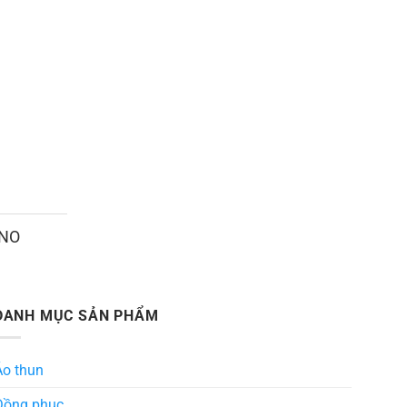
ANO
DANH MỤC SẢN PHẨM
Áo thun
Đồng phục