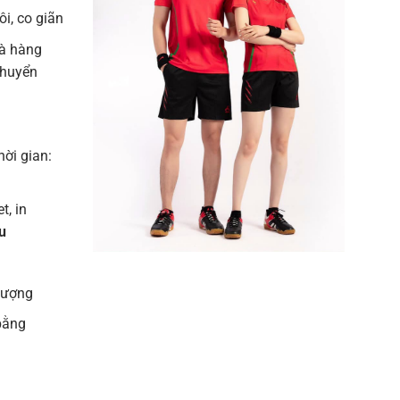
i, co giãn
à hàng
chuyển
hời gian:
t, in
u
 lượng
bằng