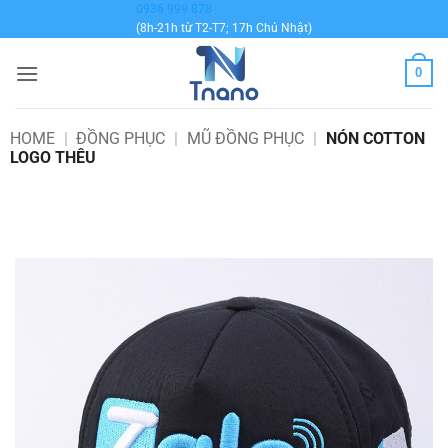
Bỏ
0936 999 878
(8h-21h từ T2-T7; 17h Chủ Nhật)
qua
nội
0
dung
HOME
|
ĐỒNG PHỤC
|
MŨ ĐỒNG PHỤC
|
NÓN COTTON
LOGO THÊU