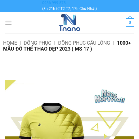
Bỏ
0936 999 878
(8h-21h từ T2-T7; 17h Chủ Nhật)
qua
nội
0
dung
HOME
|
ĐỒNG PHỤC
|
ĐỒNG PHỤC CẦU LÔNG
|
1000+
MẪU ĐỒ THỂ THAO ĐẸP 2023 ( MS 17 )