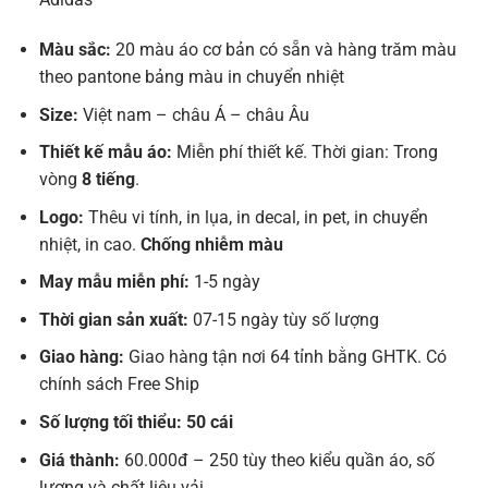
Màu sắc:
20 màu áo cơ bản có sẵn và hàng trăm màu
theo pantone bảng màu in chuyển nhiệt
Size:
Việt nam – châu Á – châu Âu
Thiết kế mẫu áo:
Miễn phí thiết kế. Thời gian: Trong
vòng
8 tiếng
.
Logo:
Thêu vi tính, in lụa, in decal, in pet, in chuyển
nhiệt, in cao.
Chống nhiễm màu
May mẫu miễn phí:
1-5 ngày
Thời gian sản xuất:
07-15 ngày tùy số lượng
Giao hàng:
Giao hàng tận nơi 64 tỉnh bằng GHTK. Có
chính sách Free Ship
Số lượng tối thiểu: 50 cái
Giá thành:
60.000đ – 250 tùy theo kiểu quần áo, số
lượng và chất liệu vải.