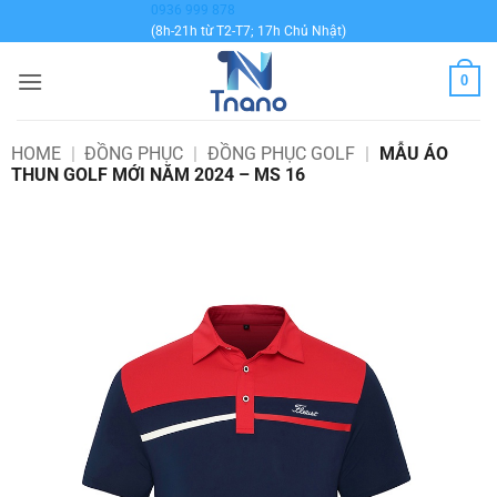
Bỏ
0936 999 878
(8h-21h từ T2-T7; 17h Chủ Nhật)
qua
nội
0
dung
HOME
|
ĐỒNG PHỤC
|
ĐỒNG PHỤC GOLF
|
MẪU ÁO
THUN GOLF MỚI NĂM 2024 – MS 16