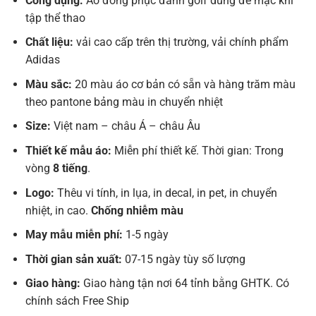
Công dụng:
Áo đồng phục đánh golf dùng để mặc khi
tập thể thao
Chất liệu:
vải cao cấp trên thị trường, vải chính phẩm
Adidas
Màu sắc:
20 màu áo cơ bản có sẵn và hàng trăm màu
theo pantone bảng màu in chuyển nhiệt
Size:
Việt nam – châu Á – châu Âu
Thiết kế mẫu áo:
Miễn phí thiết kế. Thời gian: Trong
vòng
8 tiếng
.
Logo:
Thêu vi tính, in lụa, in decal, in pet, in chuyển
nhiệt, in cao.
Chống nhiễm màu
May mẫu miễn phí:
1-5 ngày
Thời gian sản xuất:
07-15 ngày tùy số lượng
Giao hàng:
Giao hàng tận nơi 64 tỉnh bằng GHTK. Có
chính sách Free Ship